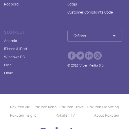
Podpora
údajů
Customer Complaints Code
STÁHNOUT
Čeština
Android
iPhone & iPad
Windows PC
Mac
©
2026
Viber Media S.à r.l.
Linux
Rakuten Viki
Rakuten Kobo
Rakuten Travel
Rakuten Marketing
Rakuten Insight
Rakuten TV
About Rakuten