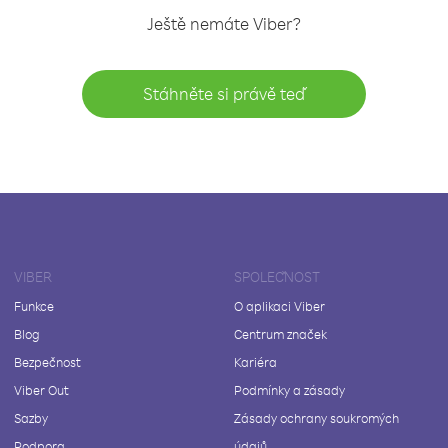
Ještě nemáte Viber?
Stáhněte si právě teď
VIBER
SPOLEČNOST
Funkce
O aplikaci Viber
Blog
Centrum značek
Bezpečnost
Kariéra
Viber Out
Podmínky a zásady
Sazby
Zásady ochrany soukromých
Podpora
údajů