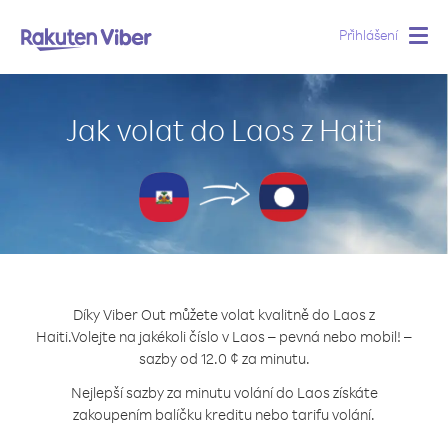
Přihlášení
Togg
navig
Jak volat do Laos z Haiti
Díky Viber Out můžete volat kvalitně do Laos z
Haiti.
Volejte na jakékoli číslo v Laos – pevná nebo mobil! –
sazby od 12.0 ¢ za minutu.
Nejlepší sazby za minutu volání do Laos získáte
zakoupením balíčku kreditu nebo tarifu volání.