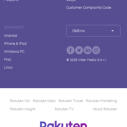
Customer Complaints Code
STÁHNOUT
Čeština
Android
iPhone & iPad
Windows PC
Mac
©
2026
Viber Media S.à r.l.
Linux
Rakuten Viki
Rakuten Kobo
Rakuten Travel
Rakuten Marketing
Rakuten Insight
Rakuten TV
About Rakuten