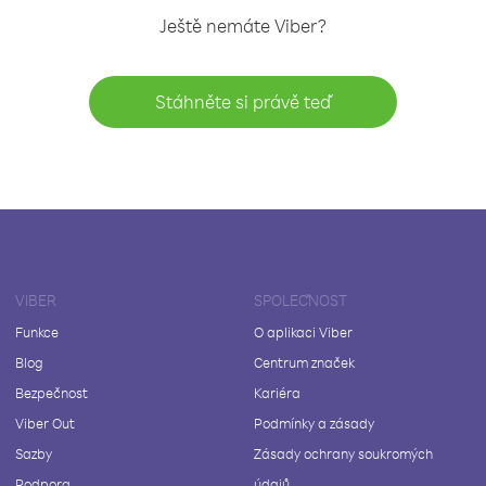
Ještě nemáte Viber?
Stáhněte si právě teď
VIBER
SPOLEČNOST
Funkce
O aplikaci Viber
Blog
Centrum značek
Bezpečnost
Kariéra
Viber Out
Podmínky a zásady
Sazby
Zásady ochrany soukromých
Podpora
údajů