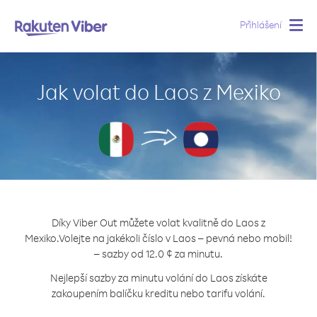
Přihlášení
Togg
navig
Jak volat do Laos z Mexiko
Díky Viber Out můžete volat kvalitně do Laos z
Mexiko.
Volejte na jakékoli číslo v Laos – pevná nebo mobil!
– sazby od 12.0 ¢ za minutu.
Nejlepší sazby za minutu volání do Laos získáte
zakoupením balíčku kreditu nebo tarifu volání.