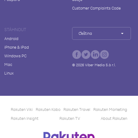
Customer Complaints Code
STÁHNOUT
Čeština
Android
iPhone & iPad
Windows PC
Mac
©
2026
Viber Media S.à r.l.
Linux
Rakuten Viki
Rakuten Kobo
Rakuten Travel
Rakuten Marketing
Rakuten Insight
Rakuten TV
About Rakuten