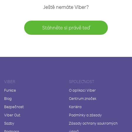
Ještě nemáte Viber?
Stáhněte si právě teď
VIBER
SPOLEČNOST
Funkce
O aplikaci Viber
Blog
Centrum značek
Bezpečnost
Kariéra
Viber Out
Podmínky a zásady
Sazby
Zásady ochrany soukromých
Podpora
údajů