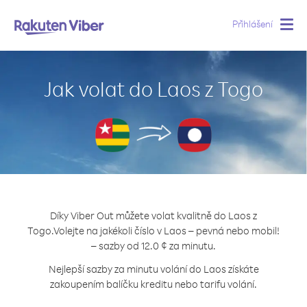
Přihlášení
Togg
navig
Jak volat do Laos z Togo
Díky Viber Out můžete volat kvalitně do Laos z
Togo.
Volejte na jakékoli číslo v Laos – pevná nebo mobil!
– sazby od 12.0 ¢ za minutu.
Nejlepší sazby za minutu volání do Laos získáte
zakoupením balíčku kreditu nebo tarifu volání.