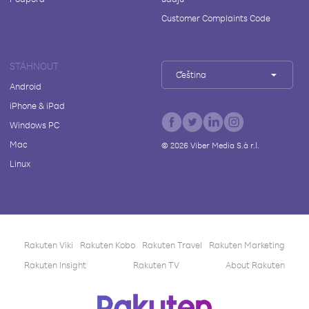
Customer Complaints Code
STÁHNOUT
Čeština
Android
iPhone & iPad
Windows PC
Mac
©
2026
Viber Media S.à r.l.
Linux
Rakuten Viki
Rakuten Kobo
Rakuten Travel
Rakuten Marketing
Rakuten Insight
Rakuten TV
About Rakuten