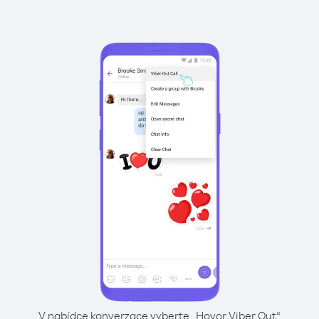
V nabídce konverzace vyberte „Hovor Viber Out“