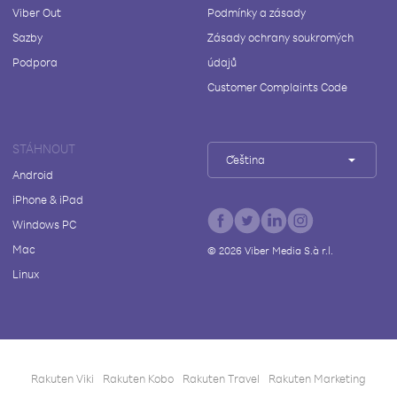
Viber Out
Podmínky a zásady
Sazby
Zásady ochrany soukromých
Podpora
údajů
Customer Complaints Code
STÁHNOUT
Čeština
Android
iPhone & iPad
Windows PC
Mac
©
2026
Viber Media S.à r.l.
Linux
Rakuten Viki
Rakuten Kobo
Rakuten Travel
Rakuten Marketing