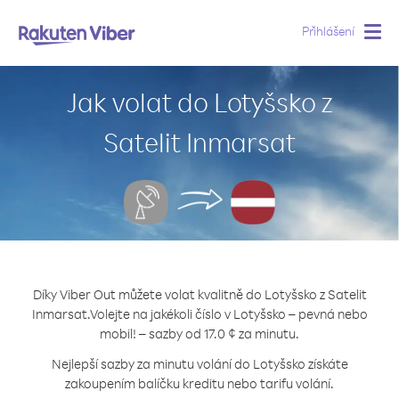
Přihlášení
Togg
navig
Jak volat do Lotyšsko z
Satelit Inmarsat
Díky Viber Out můžete volat kvalitně do Lotyšsko z Satelit
Inmarsat.
Volejte na jakékoli číslo v Lotyšsko – pevná nebo
mobil! – sazby od 17.0 ¢ za minutu.
Nejlepší sazby za minutu volání do Lotyšsko získáte
zakoupením balíčku kreditu nebo tarifu volání.