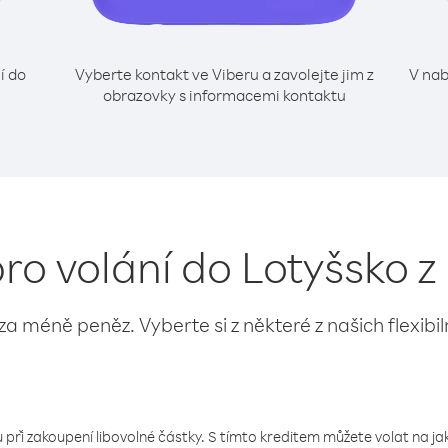
í do
Vyberte kontakt ve Viberu a zavolejte jim z
V nab
obrazovky s informacemi kontaktu
pro volání do Lotyšsko z
 za méně peněz. Vyberte si z některé z našich flexibi
 při zakoupení libovolné částky. S tímto kreditem můžete volat na jaké