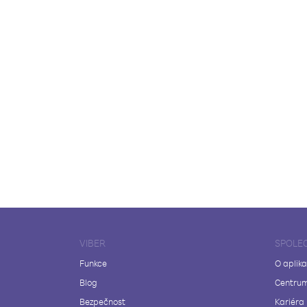
VIBER
SPOLE
Funkce
O aplika
Blog
Centrum
Bezpečnost
Kariéra