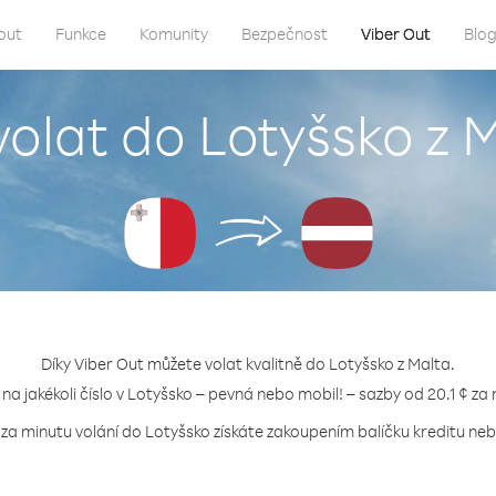
out
Funkce
Komunity
Bezpečnost
Viber Out
Blo
volat do Lotyšsko z 
Díky Viber Out můžete volat kvalitně do Lotyšsko z Malta.
 na jakékoli číslo v Lotyšsko – pevná nebo mobil! – sazby od 20.1 ¢ za
 za minutu volání do Lotyšsko získáte zakoupením balíčku kreditu nebo