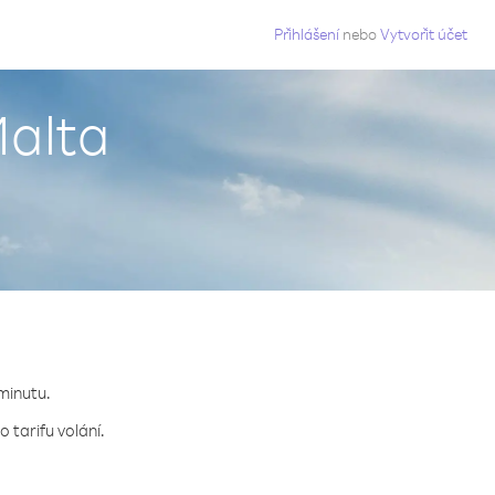
g
Přihlášení
nebo
Vytvořit účet
Malta
 minutu.
 tarifu volání.