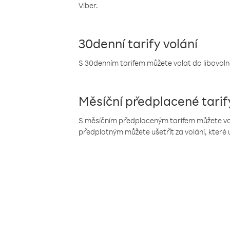
Viber.
30denní tarify volání
S 30denním tarifem můžete volat do libovolné
Měsíční předplacené tarif
S měsíčním předplaceným tarifem můžete volat
předplatným můžete ušetřit za volání, které 