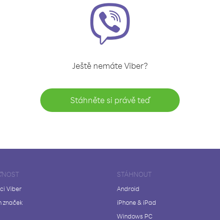
Ještě nemáte Viber?
Stáhněte si právě teď
ČNOST
STÁHNOUT
ci Viber
Android
 značek
iPhone & iPad
Windows PC