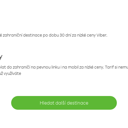
 zahraniční destinace po dobu 30 dní za nízké ceny Viber.
y
 do zahraničí na pevnou linku i na mobil za nízké ceny. Tarif si ne
už využíváte
Hledat další destinace