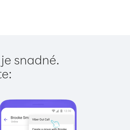
 je snadné.
te: