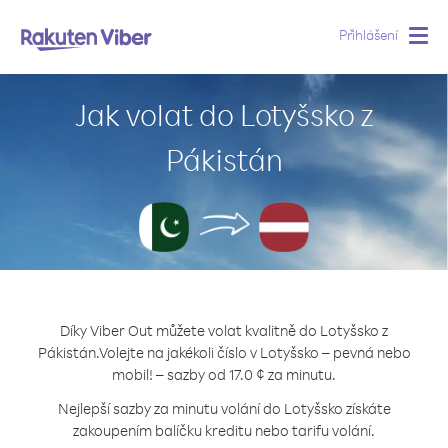
Přihlášení
Togg
navig
Jak volat do Lotyšsko z
Pákistán
Díky Viber Out můžete volat kvalitně do Lotyšsko z
Pákistán.
Volejte na jakékoli číslo v Lotyšsko – pevná nebo
mobil! – sazby od 17.0 ¢ za minutu.
Nejlepší sazby za minutu volání do Lotyšsko získáte
zakoupením balíčku kreditu nebo tarifu volání.