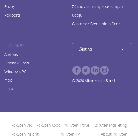
Sazby
Zásady ochrany soukromých
Podpora
údajů
Customer Complaints Code
STÁHNOUT
Čeština
Android
iPhone & iPad
Windows PC
Mac
©
2026
Viber Media S.à r.l.
Linux
Rakuten Viki
Rakuten Kobo
Rakuten Travel
Rakuten Marketing
Rakuten Insight
Rakuten TV
About Rakuten