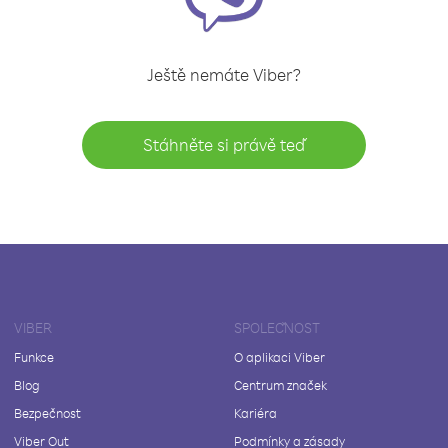
Ještě nemáte Viber?
Stáhněte si právě teď
VIBER
SPOLEČNOST
Funkce
O aplikaci Viber
Blog
Centrum značek
Bezpečnost
Kariéra
Viber Out
Podmínky a zásady