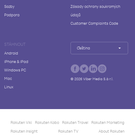
Sazby
Zásady ochrany soukromých
Podpora
údajů
Customer Complaints Code
STÁHNOUT
Čeština
Android
iPhone & iPad
Windows PC
Mac
©
2026
Viber Media S.à r.l.
Linux
Rakuten Viki
Rakuten Kobo
Rakuten Travel
Rakuten Marketing
Rakuten Insight
Rakuten TV
About Rakuten