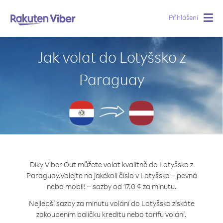
Přihlášení
Togg
navig
Jak volat do Lotyšsko z
Paraguay
Díky Viber Out můžete volat kvalitně do Lotyšsko z
Paraguay.
Volejte na jakékoli číslo v Lotyšsko – pevná
nebo mobil! – sazby od 17.0 ¢ za minutu.
Nejlepší sazby za minutu volání do Lotyšsko získáte
zakoupením balíčku kreditu nebo tarifu volání.