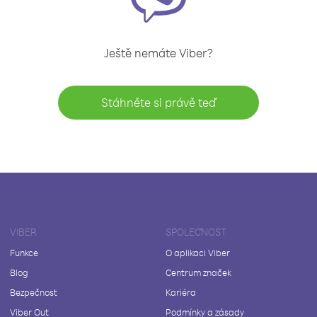
Ještě nemáte Viber?
Stáhněte si právě teď
VIBER
SPOLEČNOST
Funkce
O aplikaci Viber
Blog
Centrum značek
Bezpečnost
Kariéra
Viber Out
Podmínky a zásady