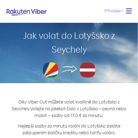
Přihlášení
Togg
navig
Jak volat do Lotyšsko z
Seychely
Díky Viber Out můžete volat kvalitně do Lotyšsko z
Seychely.
Volejte na jakékoli číslo v Lotyšsko – pevná nebo
mobil! – sazby od 17.0 ¢ za minutu.
Nejlepší sazby za minutu volání do Lotyšsko získáte
zakoupením balíčku kreditu nebo tarifu volání.