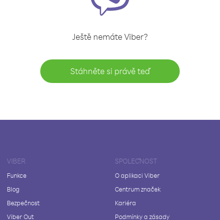
Ještě nemáte Viber?
Stáhněte si právě teď
VIBER
SPOLEČNOST
Funkce
O aplikaci Viber
Blog
Centrum značek
Bezpečnost
Kariéra
Viber Out
Podmínky a zásady