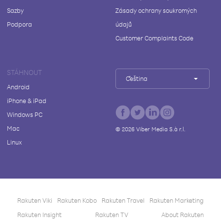
Sazby
Zásady ochrany soukromých
Podpora
údajů
Customer Complaints Code
STÁHNOUT
Čeština
Android
iPhone & iPad
Windows PC
Mac
©
2026
Viber Media S.à r.l.
Linux
Rakuten Viki
Rakuten Kobo
Rakuten Travel
Rakuten Marketing
Rakuten Insight
Rakuten TV
About Rakuten