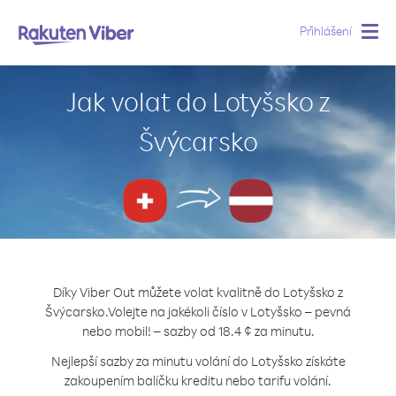
Přihlášení
Togg
navig
Jak volat do Lotyšsko z
Švýcarsko
Díky Viber Out můžete volat kvalitně do Lotyšsko z
Švýcarsko.
Volejte na jakékoli číslo v Lotyšsko – pevná
nebo mobil! – sazby od 18.4 ¢ za minutu.
Nejlepší sazby za minutu volání do Lotyšsko získáte
zakoupením balíčku kreditu nebo tarifu volání.