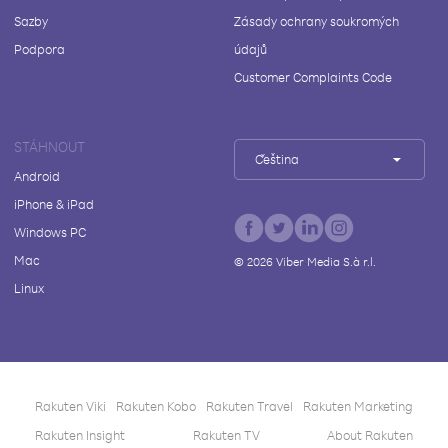
Sazby
Zásady ochrany soukromých
Podpora
údajů
Customer Complaints Code
STÁHNOUT
Čeština
Android
iPhone & iPad
Windows PC
Mac
©
2026
Viber Media S.à r.l.
Linux
Rakuten Viki
Rakuten Kobo
Rakuten Travel
Rakuten Marketing
Rakuten Insight
Rakuten TV
About Rakuten