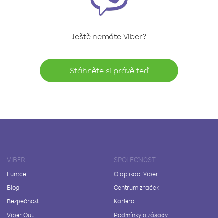
Ještě nemáte Viber?
Stáhněte si právě teď
VIBER
SPOLEČNOST
Funkce
O aplikaci Viber
Blog
Centrum značek
Bezpečnost
Kariéra
Viber Out
Podmínky a zásady