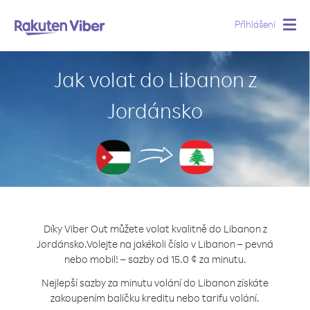
Přihlášení
Togg
navig
Jak volat do Libanon z
Jordánsko
Díky Viber Out můžete volat kvalitně do Libanon z
Jordánsko.
Volejte na jakékoli číslo v Libanon – pevná
nebo mobil! – sazby od 15.0 ¢ za minutu.
Nejlepší sazby za minutu volání do Libanon získáte
zakoupením balíčku kreditu nebo tarifu volání.