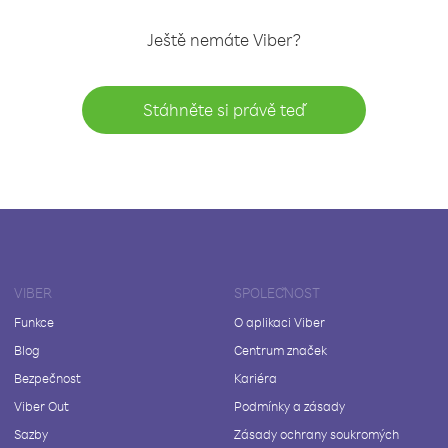
Ještě nemáte Viber?
Stáhněte si právě teď
VIBER
SPOLEČNOST
Funkce
O aplikaci Viber
Blog
Centrum značek
Bezpečnost
Kariéra
Viber Out
Podmínky a zásady
Sazby
Zásady ochrany soukromých