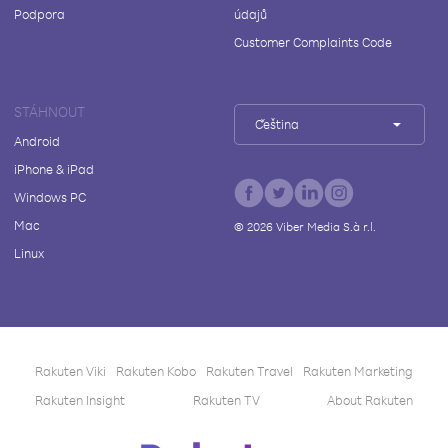
Podpora
údajů
Customer Complaints Code
STÁHNOUT
Čeština
Android
iPhone & iPad
Windows PC
Mac
©
2026
Viber Media S.à r.l.
Linux
Rakuten Viki
Rakuten Kobo
Rakuten Travel
Rakuten Marketing
Rakuten Insight
Rakuten TV
About Rakuten