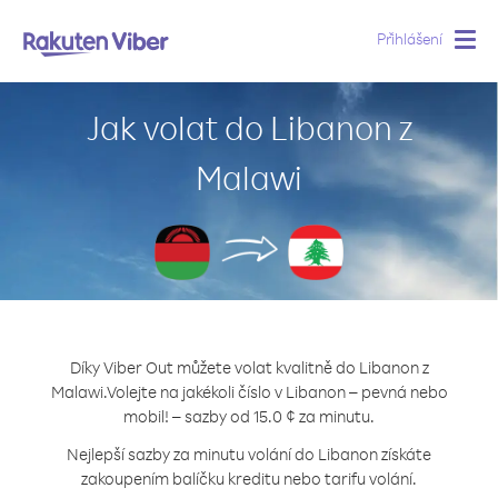
Přihlášení
Togg
navig
Jak volat do Libanon z
Malawi
Díky Viber Out můžete volat kvalitně do Libanon z
Malawi.
Volejte na jakékoli číslo v Libanon – pevná nebo
mobil! – sazby od 15.0 ¢ za minutu.
Nejlepší sazby za minutu volání do Libanon získáte
zakoupením balíčku kreditu nebo tarifu volání.