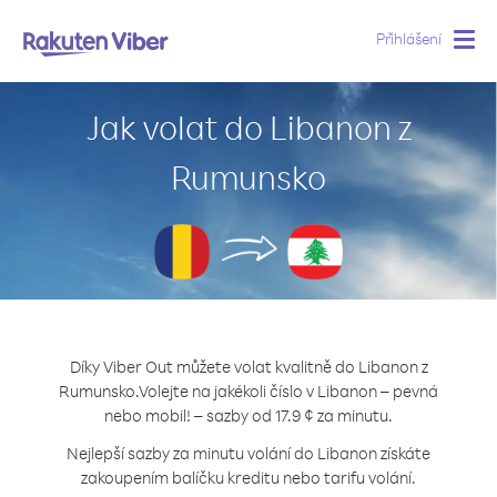
Přihlášení
Togg
navig
Jak volat do Libanon z
Rumunsko
Díky Viber Out můžete volat kvalitně do Libanon z
Rumunsko.
Volejte na jakékoli číslo v Libanon – pevná
nebo mobil! – sazby od 17.9 ¢ za minutu.
Nejlepší sazby za minutu volání do Libanon získáte
zakoupením balíčku kreditu nebo tarifu volání.