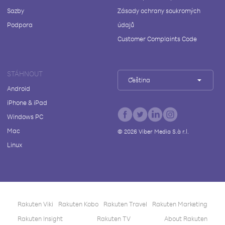
Sazby
Zásady ochrany soukromých
Podpora
údajů
Customer Complaints Code
STÁHNOUT
Čeština
Android
iPhone & iPad
Windows PC
Mac
©
2026
Viber Media S.à r.l.
Linux
Rakuten Viki
Rakuten Kobo
Rakuten Travel
Rakuten Marketing
Rakuten Insight
Rakuten TV
About Rakuten