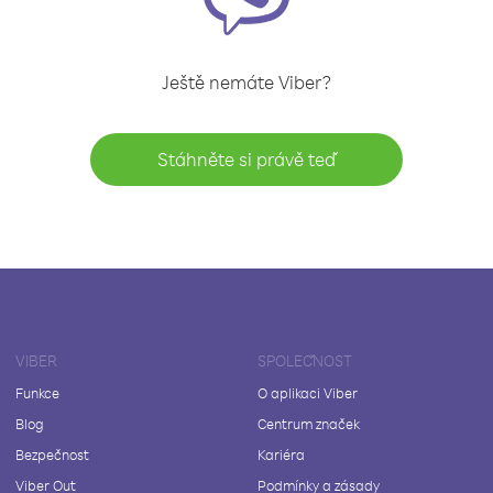
Ještě nemáte Viber?
Stáhněte si právě teď
VIBER
SPOLEČNOST
Funkce
O aplikaci Viber
Blog
Centrum značek
Bezpečnost
Kariéra
Viber Out
Podmínky a zásady