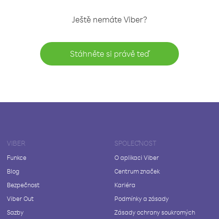
Ještě nemáte Viber?
Stáhněte si právě teď
VIBER
SPOLEČNOST
Funkce
O aplikaci Viber
Blog
Centrum značek
Bezpečnost
Kariéra
Viber Out
Podmínky a zásady
Sazby
Zásady ochrany soukromých