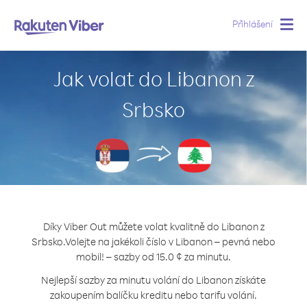
Přihlášení
Togg
navig
Jak volat do Libanon z
Srbsko
Díky Viber Out můžete volat kvalitně do Libanon z
Srbsko.
Volejte na jakékoli číslo v Libanon – pevná nebo
mobil! – sazby od 15.0 ¢ za minutu.
Nejlepší sazby za minutu volání do Libanon získáte
zakoupením balíčku kreditu nebo tarifu volání.