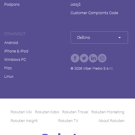
Podpora
údajů
Customer Complaints Code
STÁHNOUT
Čeština
Android
iPhone & iPad
Windows PC
Mac
©
2026
Viber Media S.à r.l.
Linux
Rakuten Viki
Rakuten Kobo
Rakuten Travel
Rakuten Marketing
Rakuten Insight
Rakuten TV
About Rakuten