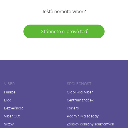
Ještě nemáte Viber?
Stáhněte si právě teď
VIBER
SPOLEČNOST
Funkce
O aplikaci Viber
Blog
Centrum značek
Bezpečnost
Kariéra
Viber Out
Podmínky a zásady
Sazby
Zásady ochrany soukromých