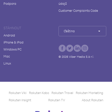
Podpora
údajů
Customer Complaints Code
STÁHNOUT
Čeština
Android
iPhone & iPad
Windows PC
Mac
©
2026
Viber Media S.à r.l.
Linux
Rakuten Viki
Rakuten Kobo
Rakuten Travel
Rakuten Marketing
Rakuten Insight
Rakuten TV
About Rakuten