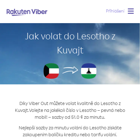
Přihlášení
Togg
navig
Jak volat do Lesotho z
Kuvajt
Díky Viber Out můžete volat kvalitně do Lesotho z
Kuvajt.
Volejte na jakékoli číslo v Lesotho – pevná nebo
mobil! – sazby od 51.0 ¢ za minutu.
Nejlepší sazby za minutu volání do Lesotho získáte
zakoupením balíčku kreditu nebo tarifu volání.