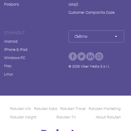
Podpora
údajů
Customer Complaints Code
STÁHNOUT
Čeština
Android
iPhone & iPad
Windows PC
Mac
©
2026
Viber Media S.à r.l.
Linux
Rakuten Viki
Rakuten Kobo
Rakuten Travel
Rakuten Marketing
Rakuten Insight
Rakuten TV
About Rakuten