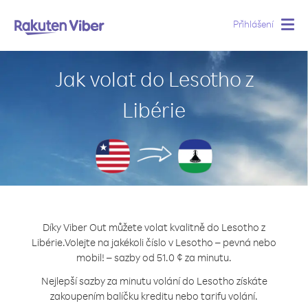
Přihlášení
Togg
navig
Jak volat do Lesotho z
Libérie
Díky Viber Out můžete volat kvalitně do Lesotho z
Libérie.
Volejte na jakékoli číslo v Lesotho – pevná nebo
mobil! – sazby od 51.0 ¢ za minutu.
Nejlepší sazby za minutu volání do Lesotho získáte
zakoupením balíčku kreditu nebo tarifu volání.