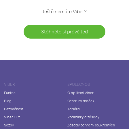
Ještě nemáte Viber?
Stáhněte si právě teď
VIBER
SPOLEČNOST
Funkce
O aplikaci Viber
Blog
Centrum značek
Bezpečnost
Kariéra
Viber Out
Podmínky a zásady
Sazby
Zásady ochrany soukromých