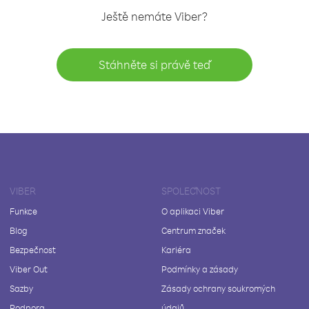
Ještě nemáte Viber?
Stáhněte si právě teď
VIBER
SPOLEČNOST
Funkce
O aplikaci Viber
Blog
Centrum značek
Bezpečnost
Kariéra
Viber Out
Podmínky a zásady
Sazby
Zásady ochrany soukromých
Podpora
údajů