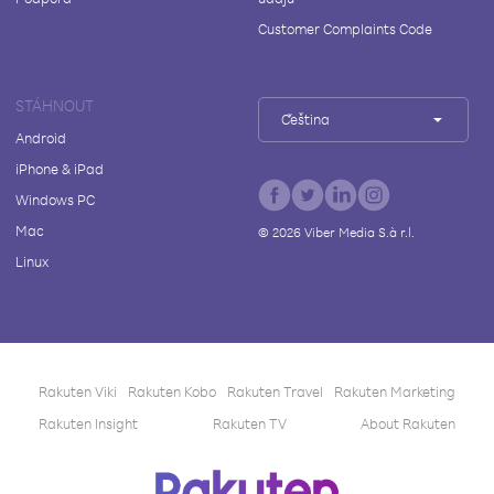
Customer Complaints Code
STÁHNOUT
Čeština
Android
iPhone & iPad
Windows PC
Mac
©
2026
Viber Media S.à r.l.
Linux
Rakuten Viki
Rakuten Kobo
Rakuten Travel
Rakuten Marketing
Rakuten Insight
Rakuten TV
About Rakuten