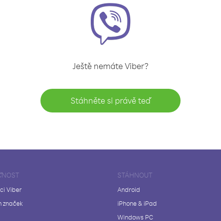
Ještě nemáte Viber?
Stáhněte si právě teď
ČNOST
STÁHNOUT
ci Viber
Android
 značek
iPhone & iPad
Windows PC