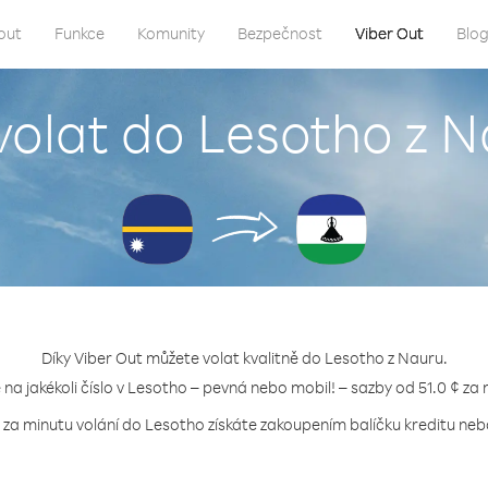
out
Funkce
Komunity
Bezpečnost
Viber Out
Blo
volat do Lesotho z 
Díky Viber Out můžete volat kvalitně do Lesotho z Nauru.
e na jakékoli číslo v Lesotho – pevná nebo mobil! – sazby od 51.0 ¢ za 
 za minutu volání do Lesotho získáte zakoupením balíčku kreditu nebo