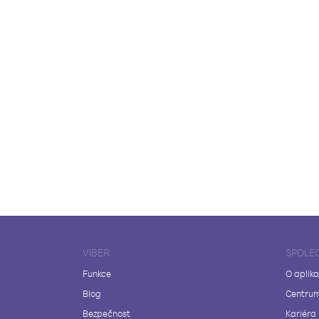
VIBER
SPOLE
Funkce
O aplika
Blog
Centrum
Bezpečnost
Kariéra