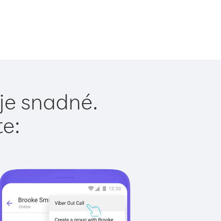
 je snadné.
te: