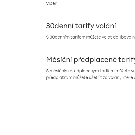
Viber.
30denní tarify volání
S 30denním tarifem můžete volat do libovolné
Měsíční předplacené tarif
S měsíčním předplaceným tarifem můžete volat
předplatným můžete ušetřit za volání, které 