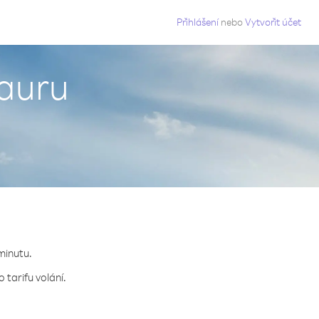
g
Přihlášení
nebo
Vytvořit účet
Nauru
minutu.
 tarifu volání.