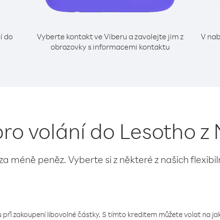
í do
Vyberte kontakt ve Viberu a zavolejte jim z
V nab
obrazovky s informacemi kontaktu
pro volání do Lesotho z
 za méně peněz. Vyberte si z některé z našich flexibi
 při zakoupení libovolné částky. S tímto kreditem můžete volat na jaké