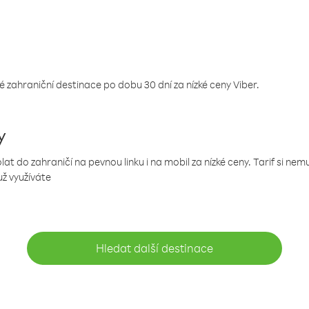
 zahraniční destinace po dobu 30 dní za nízké ceny Viber.
y
 do zahraničí na pevnou linku i na mobil za nízké ceny. Tarif si ne
už využíváte
Hledat další destinace