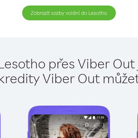
Zobrazit sazby volání do Lesotho
Lesotho přes Viber Out
kredity Viber Out může