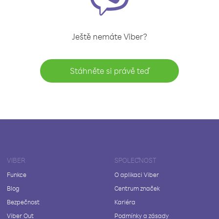
Ještě nemáte Viber?
Stáhněte si právě teď
VIBER
SPOLEČNOST
Funkce
O aplikaci Viber
Blog
Centrum značek
Bezpečnost
Kariéra
Viber Out
Podmínky a zásady