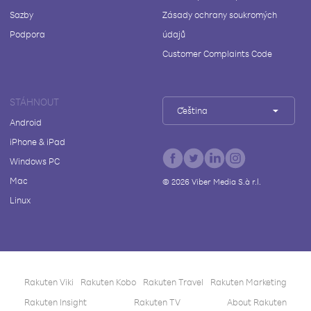
Sazby
Zásady ochrany soukromých
Podpora
údajů
Customer Complaints Code
STÁHNOUT
Čeština
Android
iPhone & iPad
Windows PC
Mac
©
2026
Viber Media S.à r.l.
Linux
Rakuten Viki
Rakuten Kobo
Rakuten Travel
Rakuten Marketing
Rakuten Insight
Rakuten TV
About Rakuten