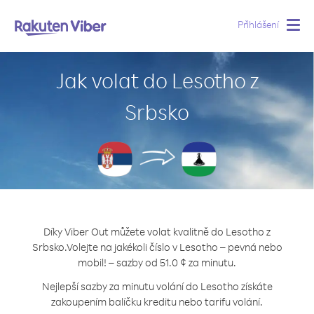
Přihlášení
Togg
navig
Jak volat do Lesotho z
Srbsko
Díky Viber Out můžete volat kvalitně do Lesotho z
Srbsko.
Volejte na jakékoli číslo v Lesotho – pevná nebo
mobil! – sazby od 51.0 ¢ za minutu.
Nejlepší sazby za minutu volání do Lesotho získáte
zakoupením balíčku kreditu nebo tarifu volání.