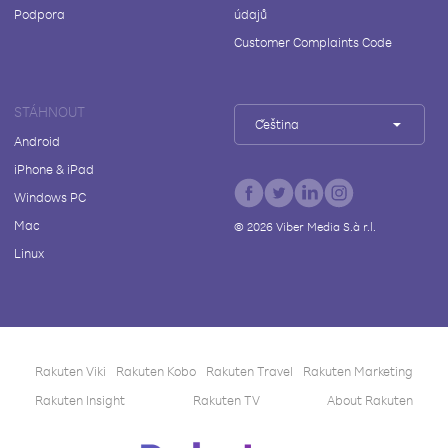
Podpora
údajů
Customer Complaints Code
STÁHNOUT
Čeština
Android
iPhone & iPad
Windows PC
Mac
©
2026
Viber Media S.à r.l.
Linux
Rakuten Viki
Rakuten Kobo
Rakuten Travel
Rakuten Marketing
Rakuten Insight
Rakuten TV
About Rakuten