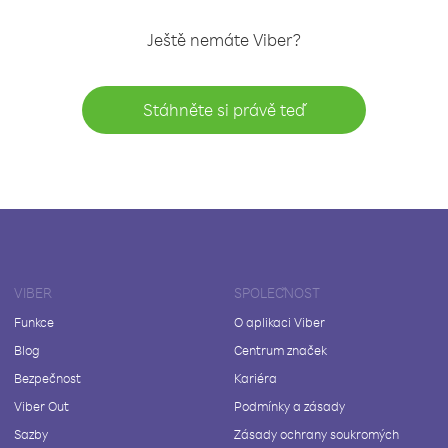
Ještě nemáte Viber?
Stáhněte si právě teď
VIBER
SPOLEČNOST
Funkce
O aplikaci Viber
Blog
Centrum značek
Bezpečnost
Kariéra
Viber Out
Podmínky a zásady
Sazby
Zásady ochrany soukromých