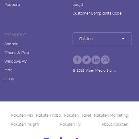
Podpora
údajů
Customer Complaints Code
STÁHNOUT
Čeština
Android
iPhone & iPad
Windows PC
Mac
©
2026
Viber Media S.à r.l.
Linux
Rakuten Viki
Rakuten Kobo
Rakuten Travel
Rakuten Marketing
Rakuten Insight
Rakuten TV
About Rakuten