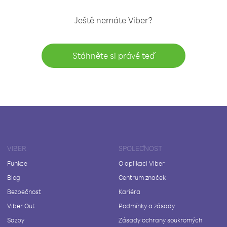
Ještě nemáte Viber?
Stáhněte si právě teď
VIBER
SPOLEČNOST
Funkce
O aplikaci Viber
Blog
Centrum značek
Bezpečnost
Kariéra
Viber Out
Podmínky a zásady
Sazby
Zásady ochrany soukromých