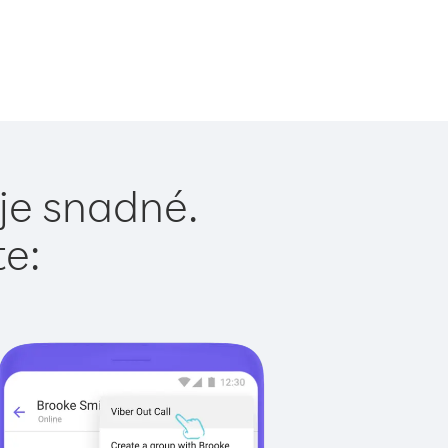
 je snadné.
te: