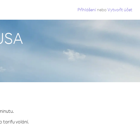
g
Přihlášení
nebo
Vytvořit účet
 USA
minutu.
 tarifu volání.