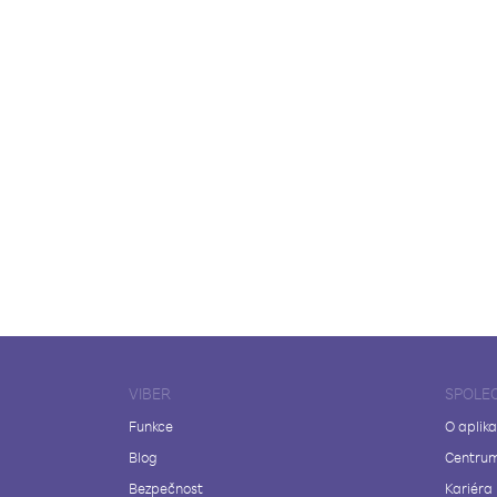
VIBER
SPOLE
Funkce
O aplika
Blog
Centrum
Bezpečnost
Kariéra