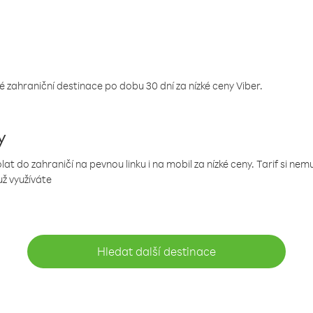
 zahraniční destinace po dobu 30 dní za nízké ceny Viber.
y
 do zahraničí na pevnou linku i na mobil za nízké ceny. Tarif si ne
už využíváte
Hledat další destinace