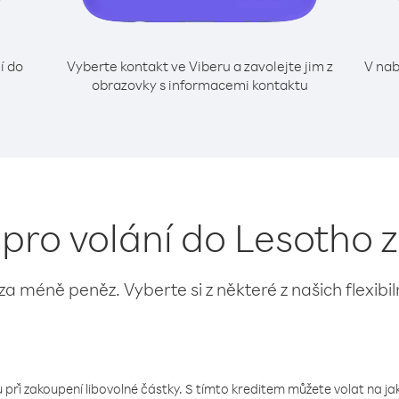
í do
Vyberte kontakt ve Viberu a zavolejte jim z
V nab
obrazovky s informacemi kontaktu
 pro volání do Lesotho 
 za méně peněz. Vyberte si z některé z našich flexibi
 při zakoupení libovolné částky. S tímto kreditem můžete volat na jaké