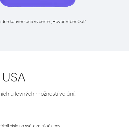
ídce konverzace vyberte „Hovor Viber Out“
z USA
lních a levných možností volání:
koli číslo na světe za nízké ceny