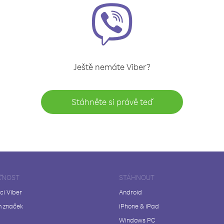
Ještě nemáte Viber?
Stáhněte si právě teď
ČNOST
STÁHNOUT
ci Viber
Android
 značek
iPhone & iPad
Windows PC