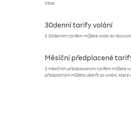
Viber.
30denní tarify volání
S 30denním tarifem můžete volat do libovolné
Měsíční předplacené tarif
S měsíčním předplaceným tarifem můžete volat
předplatným můžete ušetřit za volání, které 