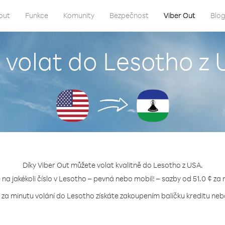
out
Funkce
Komunity
Bezpečnost
Viber Out
Blo
 volat do Lesotho z
Díky Viber Out můžete volat kvalitně do Lesotho z USA.
e na jakékoli číslo v Lesotho – pevná nebo mobil! – sazby od 51.0 ¢ za 
 za minutu volání do Lesotho získáte zakoupením balíčku kreditu nebo