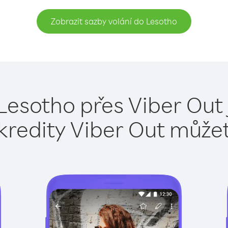
Zobrazit sazby volání do Lesotho
Lesotho přes Viber Out
kredity Viber Out může