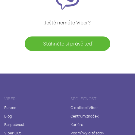
Ještě nemáte Viber?
Stáhněte si právě teď
VIBER
SPOLEČNOST
Funkce
O aplikaci Viber
Blog
Centrum značek
Bezpečnost
Kariéra
Viber Out
Podmínky a zásady