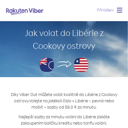
Přihlášení
Togg
navig
Jak volat do Libérie z
Cookovy ostrovy
Díky Viber Out můžete volat kvalitně do Libérie z Cookovy
ostrovy.
Volejte na jakékoli číslo v Libérie – pevná nebo
mobil! – sazby od 59.0 ¢ za minutu.
Nejlepší sazby za minutu volání do Libérie získáte
zakoupením balíčku kreditu nebo tarifu volání.