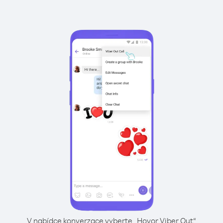
V nabídce konverzace vyberte „Hovor Viber Out“