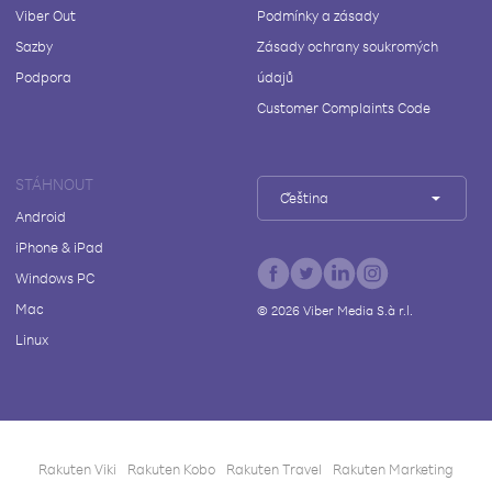
Viber Out
Podmínky a zásady
Sazby
Zásady ochrany soukromých
Podpora
údajů
Customer Complaints Code
STÁHNOUT
Čeština
Android
iPhone & iPad
Windows PC
Mac
©
2026
Viber Media S.à r.l.
Linux
Rakuten Viki
Rakuten Kobo
Rakuten Travel
Rakuten Marketing