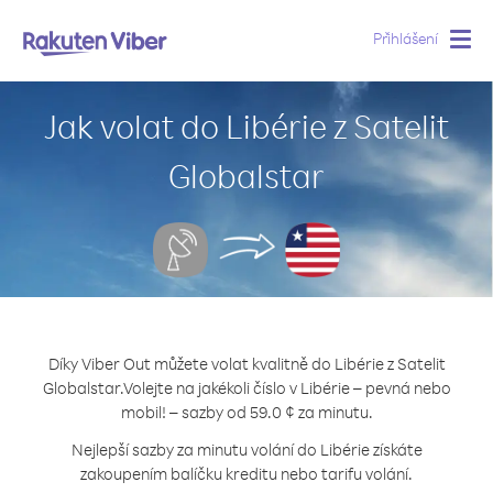
Přihlášení
Togg
navig
Jak volat do Libérie z Satelit
Globalstar
Díky Viber Out můžete volat kvalitně do Libérie z Satelit
Globalstar.
Volejte na jakékoli číslo v Libérie – pevná nebo
mobil! – sazby od 59.0 ¢ za minutu.
Nejlepší sazby za minutu volání do Libérie získáte
zakoupením balíčku kreditu nebo tarifu volání.