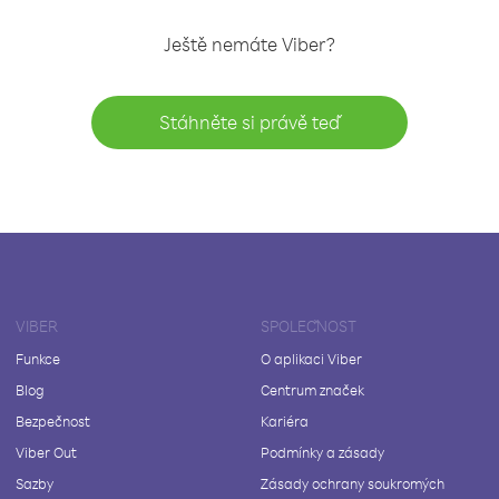
Ještě nemáte Viber?
Stáhněte si právě teď
VIBER
SPOLEČNOST
Funkce
O aplikaci Viber
Blog
Centrum značek
Bezpečnost
Kariéra
Viber Out
Podmínky a zásady
Sazby
Zásady ochrany soukromých