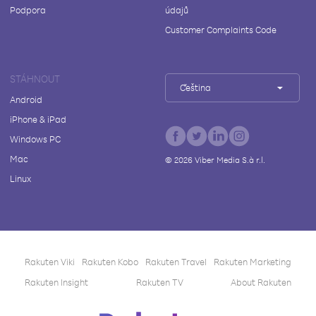
Podpora
údajů
Customer Complaints Code
STÁHNOUT
Čeština
Android
iPhone & iPad
Windows PC
Mac
©
2026
Viber Media S.à r.l.
Linux
Rakuten Viki
Rakuten Kobo
Rakuten Travel
Rakuten Marketing
Rakuten Insight
Rakuten TV
About Rakuten