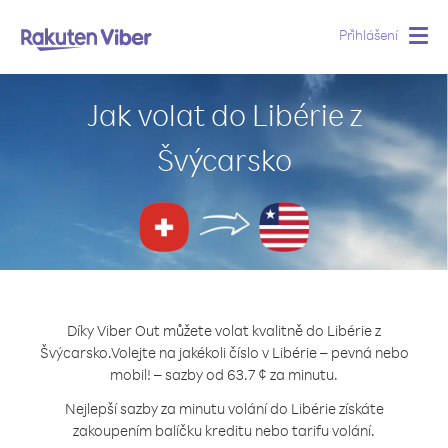
Přihlášení
Togg
navig
Jak volat do Libérie z
Švýcarsko
Díky Viber Out můžete volat kvalitně do Libérie z
Švýcarsko.
Volejte na jakékoli číslo v Libérie – pevná nebo
mobil! – sazby od 63.7 ¢ za minutu.
Nejlepší sazby za minutu volání do Libérie získáte
zakoupením balíčku kreditu nebo tarifu volání.