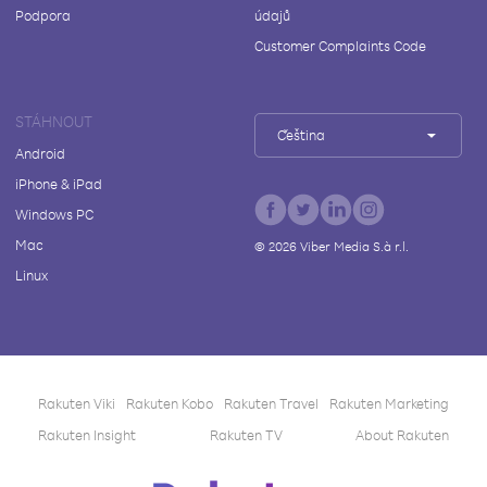
Podpora
údajů
Customer Complaints Code
STÁHNOUT
Čeština
Android
iPhone & iPad
Windows PC
Mac
©
2026
Viber Media S.à r.l.
Linux
Rakuten Viki
Rakuten Kobo
Rakuten Travel
Rakuten Marketing
Rakuten Insight
Rakuten TV
About Rakuten