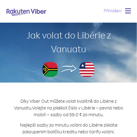
Přihlášení
Togg
navig
Jak volat do Libérie z
Vanuatu
Díky Viber Out můžete volat kvalitně do Libérie z
Vanuatu.
Volejte na jakékoli číslo v Libérie – pevná nebo
mobil! – sazby od 59.0 ¢ za minutu.
Nejlepší sazby za minutu volání do Libérie získáte
zakoupením balíčku kreditu nebo tarifu volání.