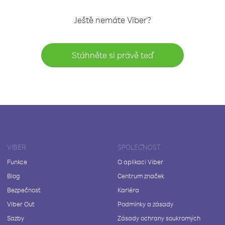
Ještě nemáte Viber?
Stáhněte si právě teď
VIBER
SPOLEČNOST
Funkce
O aplikaci Viber
Blog
Centrum značek
Bezpečnost
Kariéra
Viber Out
Podmínky a zásady
Sazby
Zásady ochrany soukromých