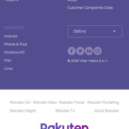
Customer Complaints Code
STÁHNOUT
Čeština
Android
iPhone & iPad
Windows PC
Mac
©
2026
Viber Media S.à r.l.
Linux
Rakuten Viki
Rakuten Kobo
Rakuten Travel
Rakuten Marketing
Rakuten Insight
Rakuten TV
About Rakuten