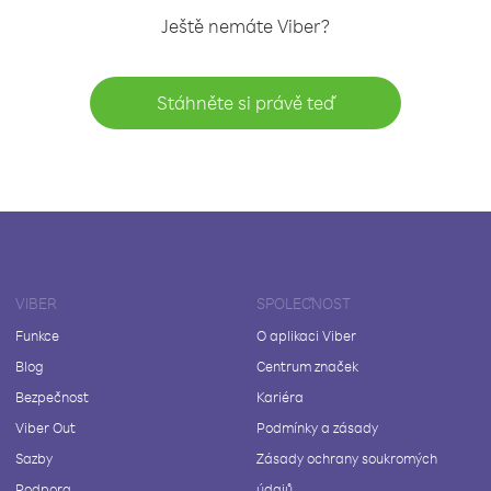
Ještě nemáte Viber?
Stáhněte si právě teď
VIBER
SPOLEČNOST
Funkce
O aplikaci Viber
Blog
Centrum značek
Bezpečnost
Kariéra
Viber Out
Podmínky a zásady
Sazby
Zásady ochrany soukromých
Podpora
údajů