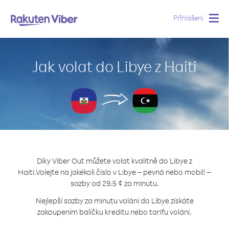
Přihlášení
Togg
navig
Jak volat do Libye z Haiti
Díky Viber Out můžete volat kvalitně do Libye z
Haiti.
Volejte na jakékoli číslo v Libye – pevná nebo mobil! –
sazby od 29.5 ¢ za minutu.
Nejlepší sazby za minutu volání do Libye získáte
zakoupením balíčku kreditu nebo tarifu volání.