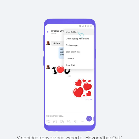
V nabídce konverzace vyberte „Hovor Viber Out“