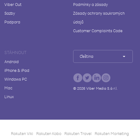
Viber Out
Podmínky a zásady
Sazby
Zásady ochrany soukromých
Podpora
údajů
Customer Complaints Code
STÁHNOUT
Čeština
Android
iPhone & iPad
Windows PC
Mac
©
2026
Viber Media S.à r.l.
Linux
Rakuten Viki
Rakuten Kobo
Rakuten Travel
Rakuten Marketing