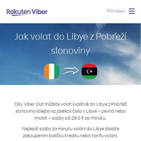
Přihlášení
Togg
navig
Jak volat do Libye z Pobřeží
slonoviny
Díky Viber Out můžete volat kvalitně do Libye z Pobřeží
slonoviny.
Volejte na jakékoli číslo v Libye – pevná nebo
mobil! – sazby od 29.5 ¢ za minutu.
Nejlepší sazby za minutu volání do Libye získáte
zakoupením balíčku kreditu nebo tarifu volání.