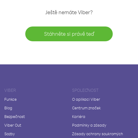
Ještě nemáte Viber?
Stáhněte si právě teď
VIBER
SPOLEČNOST
Funkce
O aplikaci Viber
Blog
Centrum značek
Bezpečnost
Kariéra
Viber Out
Podmínky a zásady
Sazby
Zásady ochrany soukromých