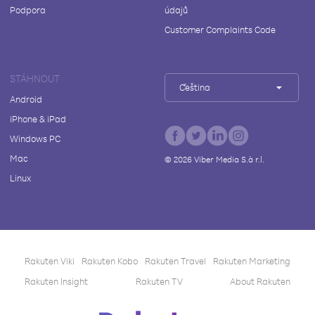
Podpora
údajů
Customer Complaints Code
STÁHNOUT
Čeština
Android
iPhone & iPad
Windows PC
Mac
©
2026
Viber Media S.à r.l.
Linux
Rakuten Viki
Rakuten Kobo
Rakuten Travel
Rakuten Marketing
Rakuten Insight
Rakuten TV
About Rakuten