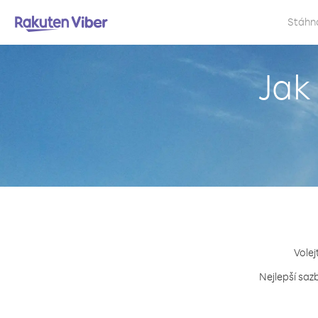
Stáhn
Jak
Volej
Nejlepší saz