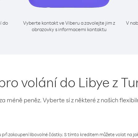
í do
Vyberte kontakt ve Viberu a zavolejte jim z
V nab
obrazovky s informacemi kontaktu
pro volání do Libye z T
 za méně peněz. Vyberte si z některé z našich flexibi
 při zakoupení libovolné částky. S tímto kreditem můžete volat na jaké