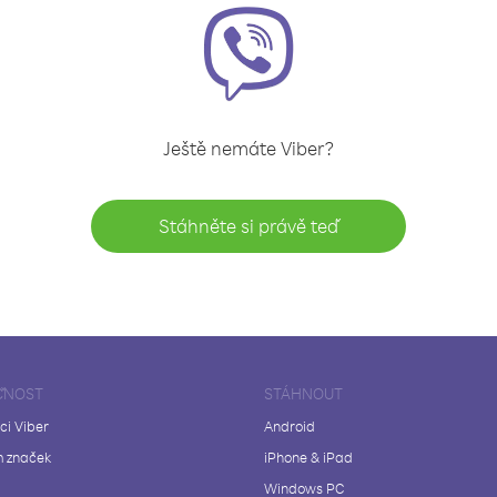
Ještě nemáte Viber?
Stáhněte si právě teď
ČNOST
STÁHNOUT
ci Viber
Android
 značek
iPhone & iPad
Windows PC