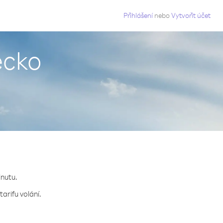
g
Přihlášení
nebo
Vytvořit účet
ecko
inutu.
arifu volání.