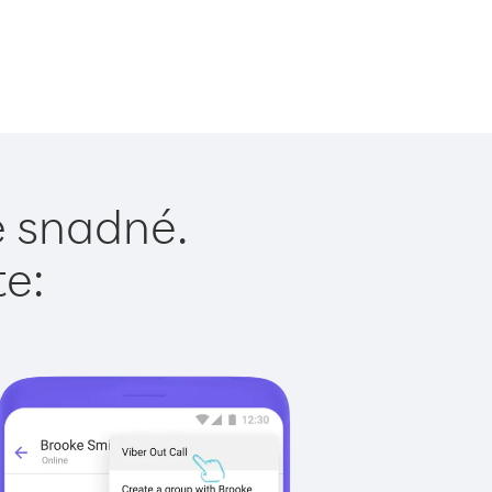
e snadné.
te: