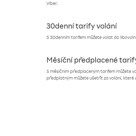
Viber.
30denní tarify volání
S 30denním tarifem můžete volat do libovolné
Měsíční předplacené tarif
S měsíčním předplaceným tarifem můžete volat
předplatným můžete ušetřit za volání, které 