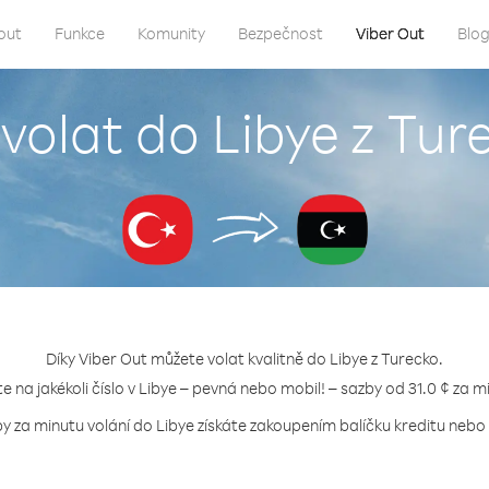
out
Funkce
Komunity
Bezpečnost
Viber Out
Blo
 volat do Libye z Tur
Díky Viber Out můžete volat kvalitně do Libye z Turecko.
te na jakékoli číslo v Libye – pevná nebo mobil! – sazby od 31.0 ¢ za m
by za minutu volání do Libye získáte zakoupením balíčku kreditu nebo t