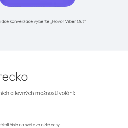
ídce konverzace vyberte „Hovor Viber Out“
urecko
lních a levných možností volání:
koli číslo na světe za nízké ceny