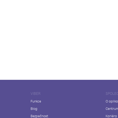
VIBER
SPOLE
Funkce
O aplika
Blog
Centrum
Bezpečnost
Kariéra