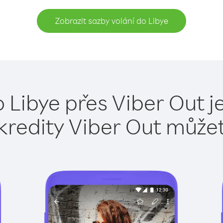
Zobrazit sazby volání do Libye
o Libye přes Viber Out j
kredity Viber Out může