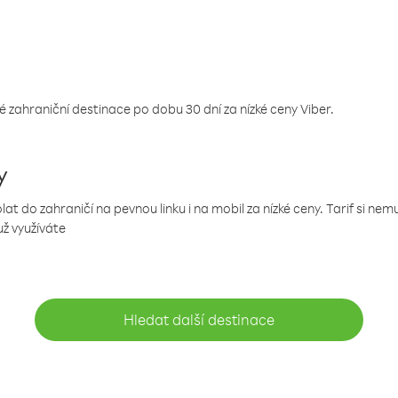
 zahraniční destinace po dobu 30 dní za nízké ceny Viber.
y
 do zahraničí na pevnou linku i na mobil za nízké ceny. Tarif si ne
už využíváte
Hledat další destinace