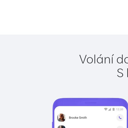
Volání d
S 