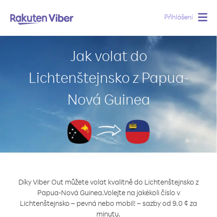
Přihlášení
Togg
navig
Jak volat do
Lichtenštejnsko z Papua-
Nová Guinea
Díky Viber Out můžete volat kvalitně do Lichtenštejnsko z
Papua-Nová Guinea.
Volejte na jakékoli číslo v
Lichtenštejnsko – pevná nebo mobil! – sazby od 9.0 ¢ za
minutu.