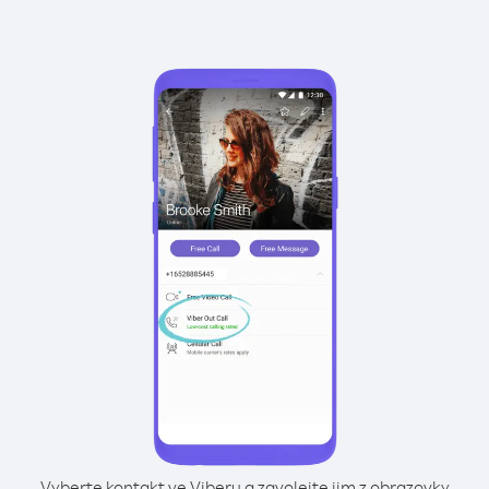
Vyberte kontakt ve Viberu a zavolejte jim z obrazovky