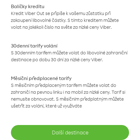
Balíčky kreditu
Kredit Viber Out se připíše k vašemu zůstatku při
zakoupení libovolné částky. S tímto kreditem můžete
volat na jakékoli číslo na světe za nízké ceny Viber.
30denní tarify volání
S 30denním tarifem můžete volat do libovolné zahraniční
destinace po dobu 30 dní za nízké ceny Viber.
Měsíční předplacené tarify
S měsíčním předplaceným tarifem můžete volat do
zahraničí na pevnou linku i na mobil za nízké ceny. Tarif si
nemusíte obnovovat. S měsíčním předplatným můžete
ušetřit za volání, které už využíváte
Další destinace