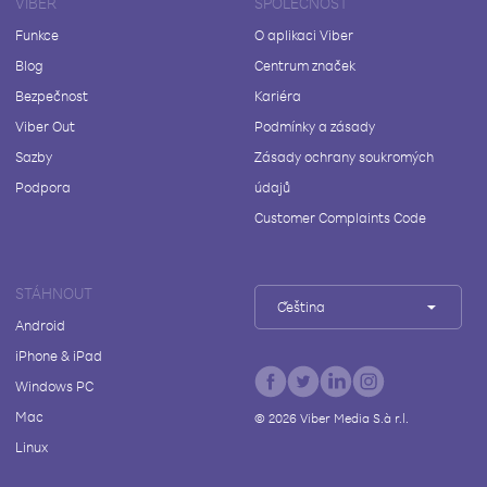
VIBER
SPOLEČNOST
Funkce
O aplikaci Viber
Blog
Centrum značek
Bezpečnost
Kariéra
Viber Out
Podmínky a zásady
Sazby
Zásady ochrany soukromých
Podpora
údajů
Customer Complaints Code
STÁHNOUT
Čeština
Android
iPhone & iPad
Windows PC
Mac
©
2026
Viber Media S.à r.l.
Linux