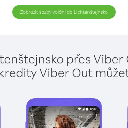
Zobrazit sazby volání do Lichtenštejnsko
htenštejnsko přes Viber 
kredity Viber Out může