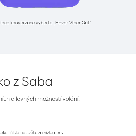
ídce konverzace vyberte „Hovor Viber Out“
ko z Saba
lních a levných možností volání:
koli číslo na světe za nízké ceny