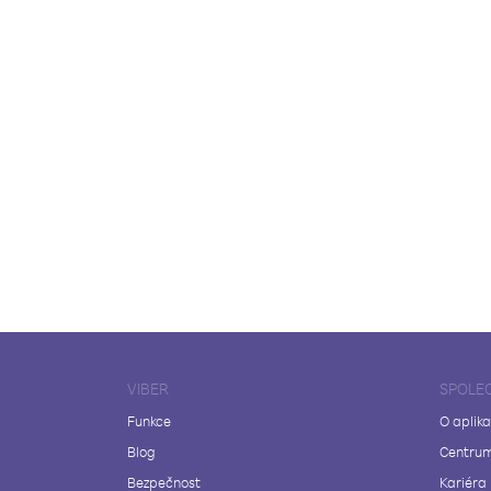
VIBER
SPOLE
Funkce
O aplika
Blog
Centrum
Bezpečnost
Kariéra