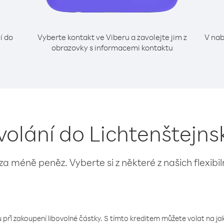
í do
Vyberte kontakt ve Viberu a zavolejte jim z
V nab
obrazovky s informacemi kontaktu
 volání do Lichtenštejns
 za méně peněz. Vyberte si z některé z našich flexibi
 při zakoupení libovolné částky. S tímto kreditem můžete volat na jaké