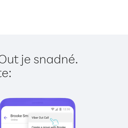
Out je snadné.
te: