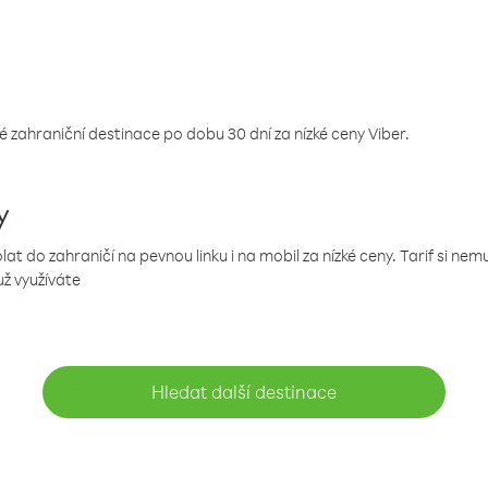
 zahraniční destinace po dobu 30 dní za nízké ceny Viber.
y
 do zahraničí na pevnou linku i na mobil za nízké ceny. Tarif si ne
už využíváte
Hledat další destinace