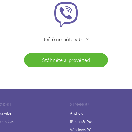
Ještě nemáte Viber?
Stáhněte si právě teď
ČNOST
STÁHNOUT
ci Viber
Android
 značek
iPhone & iPad
Windows PC