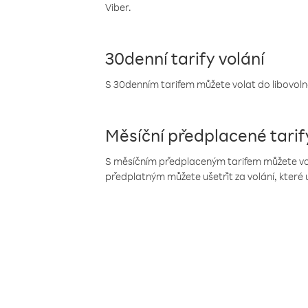
Viber.
30denní tarify volání
S 30denním tarifem můžete volat do libovolné
Měsíční předplacené tarif
S měsíčním předplaceným tarifem můžete volat
předplatným můžete ušetřit za volání, které 