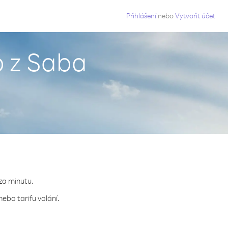
g
Přihlášení
nebo
Vytvořit účet
o z Saba
 za minutu.
nebo tarifu volání.