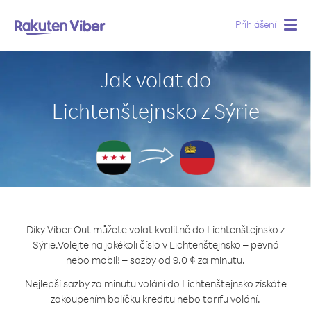
Přihlášení
Togg
navig
Jak volat do
Lichtenštejnsko z Sýrie
Díky Viber Out můžete volat kvalitně do Lichtenštejnsko z
Sýrie.
Volejte na jakékoli číslo v Lichtenštejnsko – pevná
nebo mobil! – sazby od 9.0 ¢ za minutu.
Nejlepší sazby za minutu volání do Lichtenštejnsko získáte
zakoupením balíčku kreditu nebo tarifu volání.