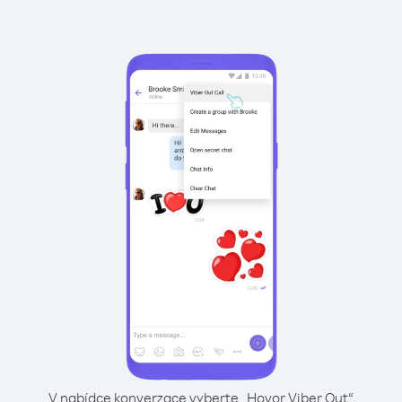
V nabídce konverzace vyberte „Hovor Viber Out“