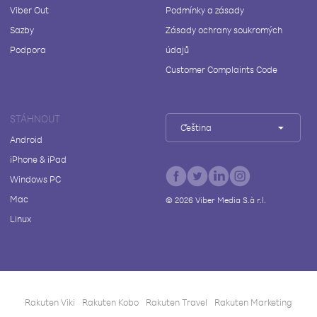
Viber Out
Podmínky a zásady
Sazby
Zásady ochrany soukromých
Podpora
údajů
Customer Complaints Code
STÁHNOUT
Čeština
Android
iPhone & iPad
Windows PC
Mac
©
2026
Viber Media S.à r.l.
Linux
Rakuten Viki
Rakuten Kobo
Rakuten Travel
Rakuten Marketing