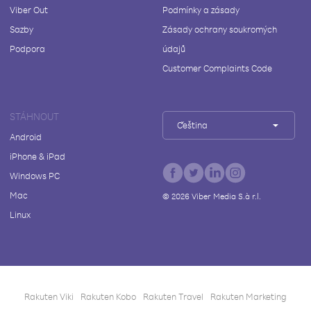
Viber Out
Podmínky a zásady
Sazby
Zásady ochrany soukromých
Podpora
údajů
Customer Complaints Code
STÁHNOUT
Čeština
Android
iPhone & iPad
Windows PC
Mac
©
2026
Viber Media S.à r.l.
Linux
Rakuten Viki
Rakuten Kobo
Rakuten Travel
Rakuten Marketing