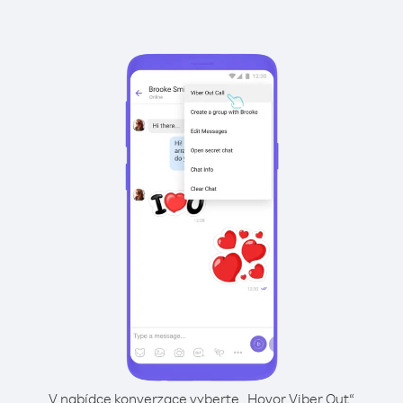
V nabídce konverzace vyberte „Hovor Viber Out“