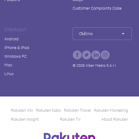
Customer Complaints Code
STÁHNOUT
Čeština
Android
iPhone & iPad
Windows PC
Mac
©
2026
Viber Media S.à r.l.
Linux
Rakuten Viki
Rakuten Kobo
Rakuten Travel
Rakuten Marketing
Rakuten Insight
Rakuten TV
About Rakuten