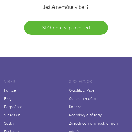
Ještě nemáte Viber?
Stáhněte si právě teď
VIBER
SPOLEČNOST
Funkce
O aplikaci Viber
Blog
Centrum značek
Bezpečnost
Kariéra
Viber Out
Podmínky a zásady
Sazby
Zásady ochrany soukromých
Podpora
údajů