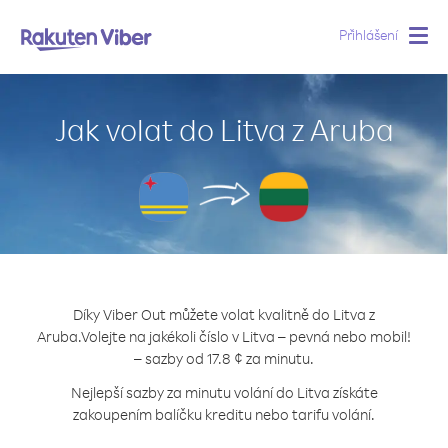
Přihlášení
Togg
navig
Jak volat do Litva z Aruba
Díky Viber Out můžete volat kvalitně do Litva z
Aruba.
Volejte na jakékoli číslo v Litva – pevná nebo mobil!
– sazby od 17.8 ¢ za minutu.
Nejlepší sazby za minutu volání do Litva získáte
zakoupením balíčku kreditu nebo tarifu volání.