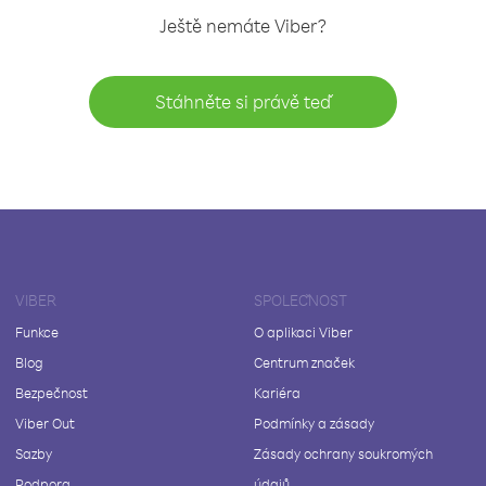
Ještě nemáte Viber?
Stáhněte si právě teď
VIBER
SPOLEČNOST
Funkce
O aplikaci Viber
Blog
Centrum značek
Bezpečnost
Kariéra
Viber Out
Podmínky a zásady
Sazby
Zásady ochrany soukromých
Podpora
údajů