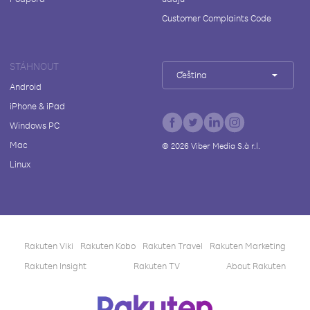
Customer Complaints Code
STÁHNOUT
Čeština
Android
iPhone & iPad
Windows PC
Mac
©
2026
Viber Media S.à r.l.
Linux
Rakuten Viki
Rakuten Kobo
Rakuten Travel
Rakuten Marketing
Rakuten Insight
Rakuten TV
About Rakuten