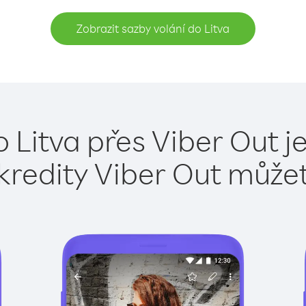
Zobrazit sazby volání do Litva
o Litva přes Viber Out j
kredity Viber Out může