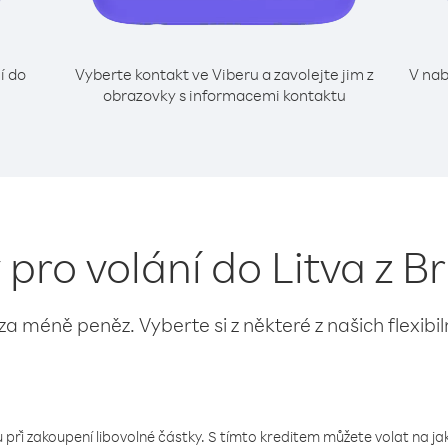
í do
Vyberte kontakt ve Viberu a zavolejte jim z
V nab
obrazovky s informacemi kontaktu
 pro volání do Litva z B
 za méně peněz. Vyberte si z některé z našich flexibi
 při zakoupení libovolné částky. S tímto kreditem můžete volat na jaké