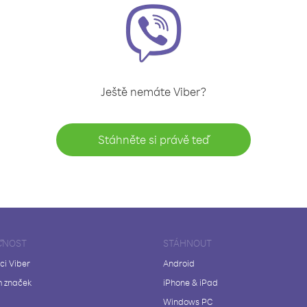
Ještě nemáte Viber?
Stáhněte si právě teď
ČNOST
STÁHNOUT
ci Viber
Android
 značek
iPhone & iPad
Windows PC