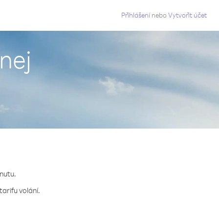
g
Přihlášení
nebo
Vytvořit účet
nej
inutu.
arifu volání.