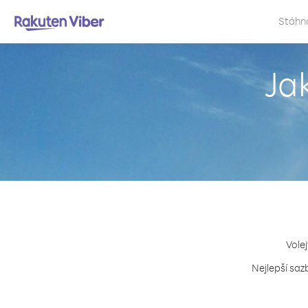
Stáhn
Ja
Volej
Nejlepší saz