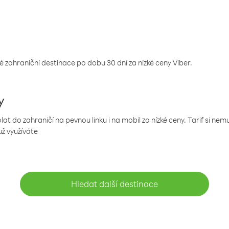
 zahraniční destinace po dobu 30 dní za nízké ceny Viber.
y
 do zahraničí na pevnou linku i na mobil za nízké ceny. Tarif si ne
už využíváte
Hledat další destinace