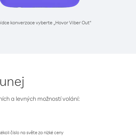
ídce konverzace vyberte „Hovor Viber Out“
runej
lních a levných možností volání:
koli číslo na světe za nízké ceny