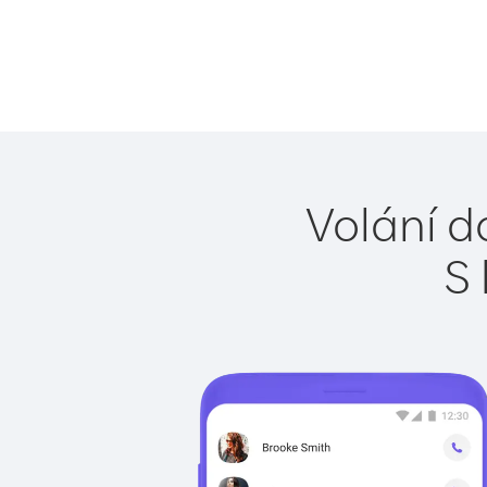
Volání d
S 