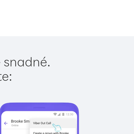
e snadné.
te: