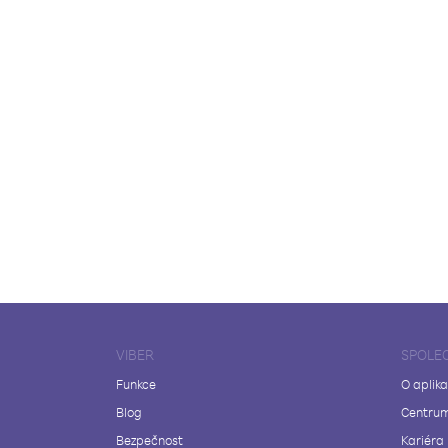
VIBER
SPOLE
Funkce
O aplika
Blog
Centrum
Bezpečnost
Kariéra