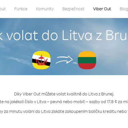
out
Funkce
Komunity
Bezpečnost
Viber Out
Blo
k volat do Litva z Bru
Díky Viber Out můžete volat kvalitně do Litva z Brunej.
te na jakékoli číslo v Litva – pevná nebo mobil! – sazby od 17.8 ¢ za m
by za minutu volání do Litva získáte zakoupením balíčku kreditu nebo t