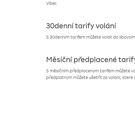
Viber.
30denní tarify volání
S 30denním tarifem můžete volat do libovolné
Měsíční předplacené tarif
S měsíčním předplaceným tarifem můžete volat
předplatným můžete ušetřit za volání, které 