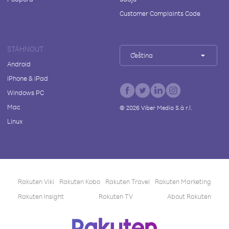
Customer Complaints Code
STÁHNOUT
Čeština
Android
iPhone & iPad
Windows PC
Mac
©
2026
Viber Media S.à r.l.
Linux
Rakuten Viki
Rakuten Kobo
Rakuten Travel
Rakuten Marketing
Rakuten Insight
Rakuten TV
About Rakuten