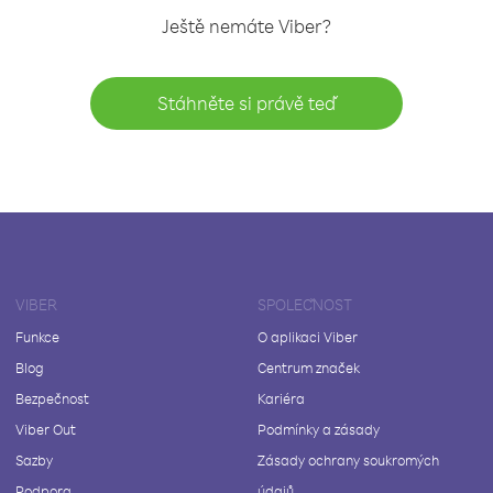
Ještě nemáte Viber?
Stáhněte si právě teď
VIBER
SPOLEČNOST
Funkce
O aplikaci Viber
Blog
Centrum značek
Bezpečnost
Kariéra
Viber Out
Podmínky a zásady
Sazby
Zásady ochrany soukromých
Podpora
údajů