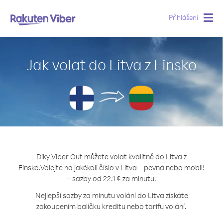
Přihlášení
Togg
navig
Jak volat do Litva z Finsko
Díky Viber Out můžete volat kvalitně do Litva z
Finsko.
Volejte na jakékoli číslo v Litva – pevná nebo mobil!
– sazby od 22.1 ¢ za minutu.
Nejlepší sazby za minutu volání do Litva získáte
zakoupením balíčku kreditu nebo tarifu volání.