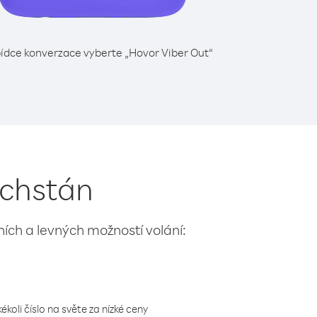
ídce konverzace vyberte „Hovor Viber Out“
achstán
lních a levných možností volání:
koli číslo na světe za nízké ceny