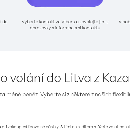
í do
Vyberte kontakt ve Viberu a zavolejte jim z
V nab
obrazovky s informacemi kontaktu
ro volání do Litva z Kaz
 za méně peněz. Vyberte si z některé z našich flexibi
 při zakoupení libovolné částky. S tímto kreditem můžete volat na jaké