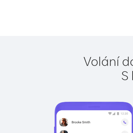
Volání d
S 