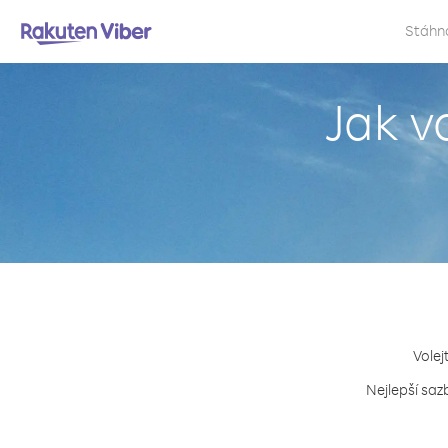
Stáhn
Jak v
Volej
Nejlepší saz