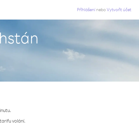
g
Přihlášení
nebo
Vytvořit účet
chstán
inutu.
arifu volání.