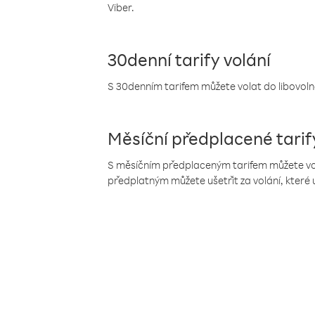
Viber.
30denní tarify volání
S 30denním tarifem můžete volat do libovolné
Měsíční předplacené tarif
S měsíčním předplaceným tarifem můžete volat
předplatným můžete ušetřit za volání, které 