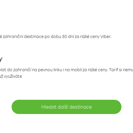
 zahraniční destinace po dobu 30 dní za nízké ceny Viber.
y
 do zahraničí na pevnou linku i na mobil za nízké ceny. Tarif si ne
už využíváte
Hledat další destinace