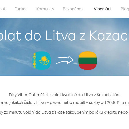
out
Funkce
Komunity
Bezpečnost
Viber Out
Blo
olat do Litva z Kaza
Díky Viber Out můžete volat kvalitně do Litva z Kazachstán.
te na jakékoli číslo v Litva – pevná nebo mobil! – sazby od 20.6 ¢ za m
by za minutu volání do Litva získáte zakoupením balíčku kreditu nebo t