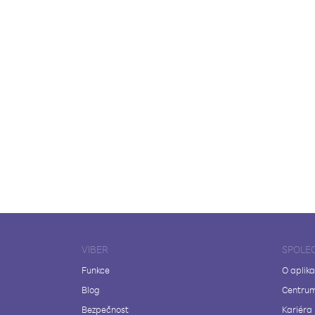
VIBER
SPOLE
Funkce
O aplika
Blog
Centrum
Bezpečnost
Kariéra