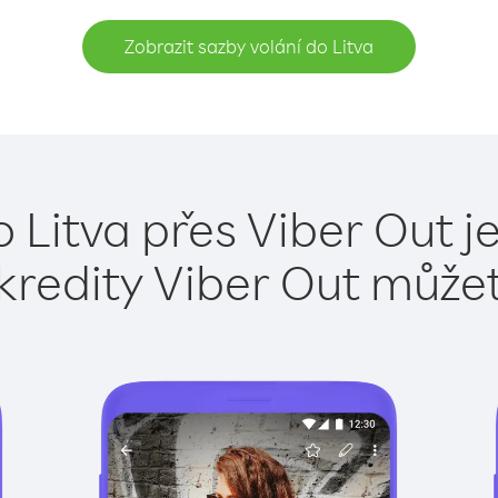
Zobrazit sazby volání do Litva
o Litva přes Viber Out j
kredity Viber Out může