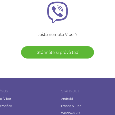
Ještě nemáte Viber?
Stáhněte si právě teď
ČNOST
STÁHNOUT
ci Viber
Android
 značek
iPhone & iPad
Windows PC