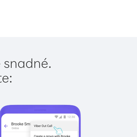
e snadné.
te: