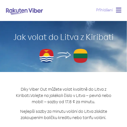
Přihlášení
Togg
navig
Jak volat do Litva z Kiribati
Díky Viber Out můžete volat kvalitně do Litva z
Kiribati.
Volejte na jakékoli číslo v Litva – pevná nebo
mobil! – sazby od 17.8 ¢ za minutu.
Nejlepší sazby za minutu volání do Litva získáte
zakoupením balíčku kreditu nebo tarifu volání.