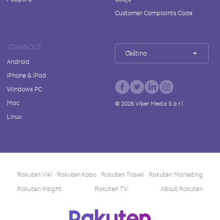
Customer Complaints Code
STÁHNOUT
Čeština
Android
iPhone & iPad
Windows PC
Mac
©
2026
Viber Media S.à r.l.
Linux
Rakuten Viki
Rakuten Kobo
Rakuten Travel
Rakuten Marketing
Rakuten Insight
Rakuten TV
About Rakuten