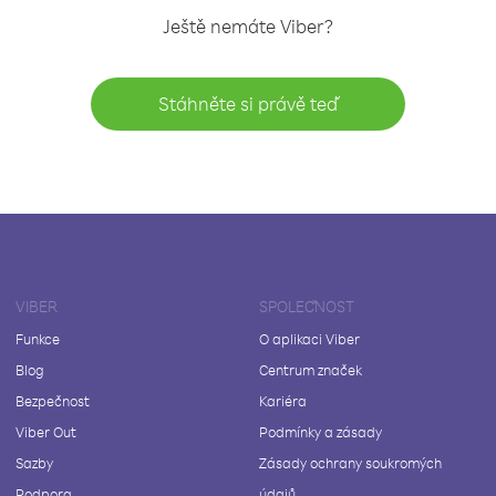
Ještě nemáte Viber?
Stáhněte si právě teď
VIBER
SPOLEČNOST
Funkce
O aplikaci Viber
Blog
Centrum značek
Bezpečnost
Kariéra
Viber Out
Podmínky a zásady
Sazby
Zásady ochrany soukromých
Podpora
údajů