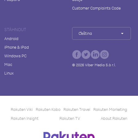
Customer Complaints Code
STÁHNOUT
Čeština
Android
iPhone & iPad
Windows PC
Mac
©
2026
Viber Media S.à r.l.
Linux
Rakuten Viki
Rakuten Kobo
Rakuten Travel
Rakuten Marketing
Rakuten Insight
Rakuten TV
About Rakuten