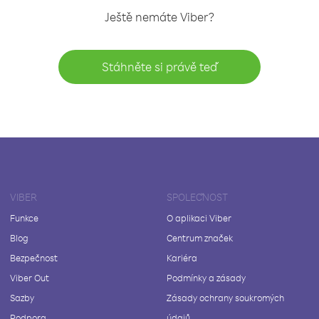
Ještě nemáte Viber?
Stáhněte si právě teď
VIBER
SPOLEČNOST
Funkce
O aplikaci Viber
Blog
Centrum značek
Bezpečnost
Kariéra
Viber Out
Podmínky a zásady
Sazby
Zásady ochrany soukromých
Podpora
údajů