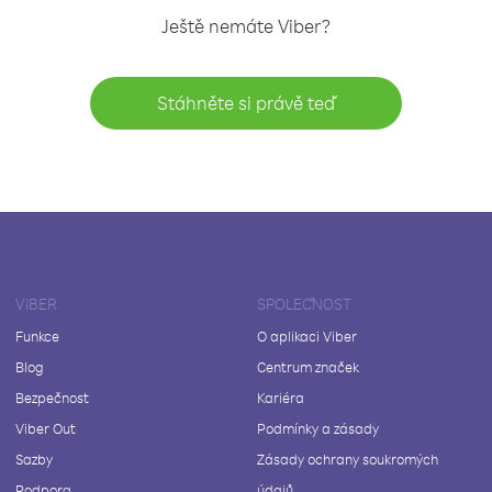
Ještě nemáte Viber?
Stáhněte si právě teď
VIBER
SPOLEČNOST
Funkce
O aplikaci Viber
Blog
Centrum značek
Bezpečnost
Kariéra
Viber Out
Podmínky a zásady
Sazby
Zásady ochrany soukromých
Podpora
údajů