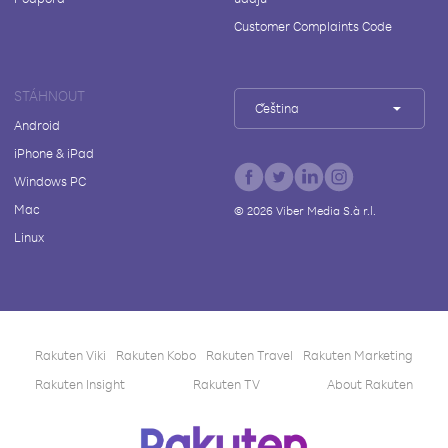
Customer Complaints Code
STÁHNOUT
Čeština
Android
iPhone & iPad
Windows PC
Mac
©
2026
Viber Media S.à r.l.
Linux
Rakuten Viki
Rakuten Kobo
Rakuten Travel
Rakuten Marketing
Rakuten Insight
Rakuten TV
About Rakuten