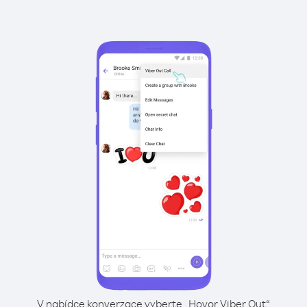
V nabídce konverzace vyberte „Hovor Viber Out“