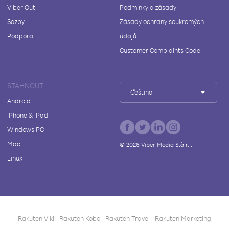
Viber Out
Podmínky a zásady
Sazby
Zásady ochrany soukromých
Podpora
údajů
Customer Complaints Code
STÁHNOUT
Čeština
Android
iPhone & iPad
Windows PC
Mac
©
2026
Viber Media S.à r.l.
Linux
Rakuten Viki
Rakuten Kobo
Rakuten Travel
Rakuten Marketing