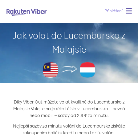
Přihlášení
Togg
navig
Jak volat do Lucembursko z
Malajsie
Díky Viber Out můžete volat kvalitně do Lucembursko z
Malajsie.
Volejte na jakékoli číslo v Lucembursko – pevná
nebo mobil! – sazby od 2.3 ¢ za minutu.
Nejlepší sazby za minutu volání do Lucembursko získáte
zakoupením balíčku kreditu nebo tarifu volání.