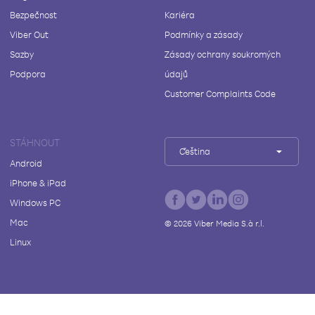
Bezpečnost
Kariéra
Viber Out
Podmínky a zásady
Sazby
Zásady ochrany soukromých
Podpora
údajů
Customer Complaints Code
STÁHNOUT
Čeština
Android
iPhone & iPad
Windows PC
Mac
©
2026
Viber Media S.à r.l.
Linux