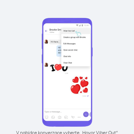
V nabídce konverzace vyberte „Hovor Viber Out“