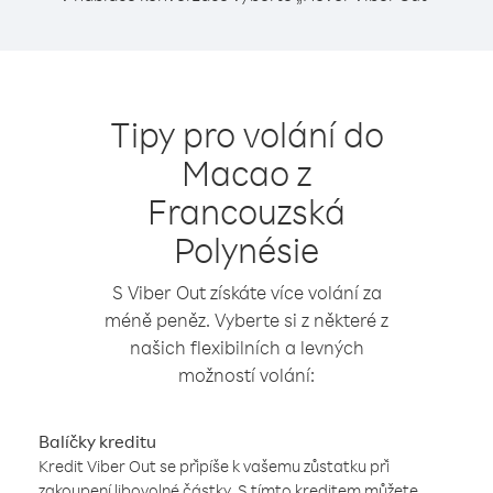
Tipy pro volání do
Macao z
Francouzská
Polynésie
S Viber Out získáte více volání za
méně peněz. Vyberte si z některé z
našich flexibilních a levných
možností volání:
Balíčky kreditu
Kredit Viber Out se připíše k vašemu zůstatku při
zakoupení libovolné částky. S tímto kreditem můžete