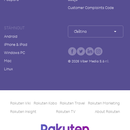
Customer Complaints Code
STÁHNOUT
Čeština
Android
iPhone & iPad
Windows PC
Mac
©
2026
Viber Media S.à r.l.
Linux
Rakuten Viki
Rakuten Kobo
Rakuten Travel
Rakuten Marketing
Rakuten Insight
Rakuten TV
About Rakuten