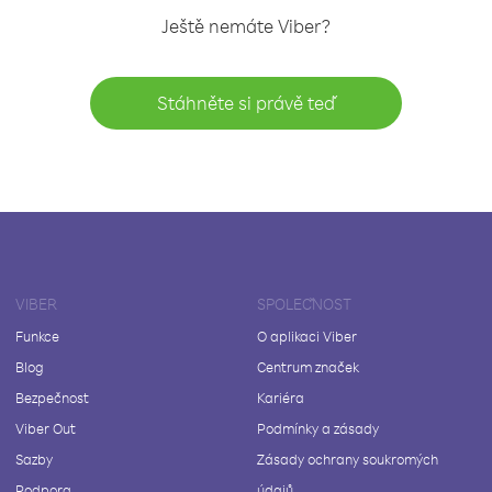
Ještě nemáte Viber?
Stáhněte si právě teď
VIBER
SPOLEČNOST
Funkce
O aplikaci Viber
Blog
Centrum značek
Bezpečnost
Kariéra
Viber Out
Podmínky a zásady
Sazby
Zásady ochrany soukromých
Podpora
údajů