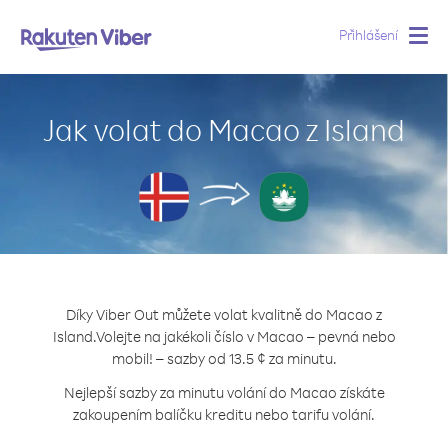
Přihlášení
Togg
navig
Jak volat do Macao z Island
Díky Viber Out můžete volat kvalitně do Macao z
Island.
Volejte na jakékoli číslo v Macao – pevná nebo
mobil! – sazby od 13.5 ¢ za minutu.
Nejlepší sazby za minutu volání do Macao získáte
zakoupením balíčku kreditu nebo tarifu volání.