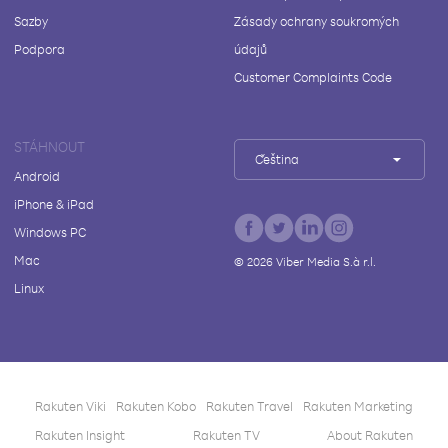
Sazby
Zásady ochrany soukromých
Podpora
údajů
Customer Complaints Code
STÁHNOUT
Čeština
Android
iPhone & iPad
Windows PC
Mac
©
2026
Viber Media S.à r.l.
Linux
Rakuten Viki
Rakuten Kobo
Rakuten Travel
Rakuten Marketing
Rakuten Insight
Rakuten TV
About Rakuten