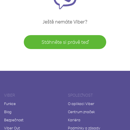
Ještě nemáte Viber?
Stáhněte si právě teď
VIBER
SPOLEČNOST
Funkce
O aplikaci Viber
Blog
Centrum značek
Bezpečnost
Kariéra
Viber Out
Podmínky a zásady