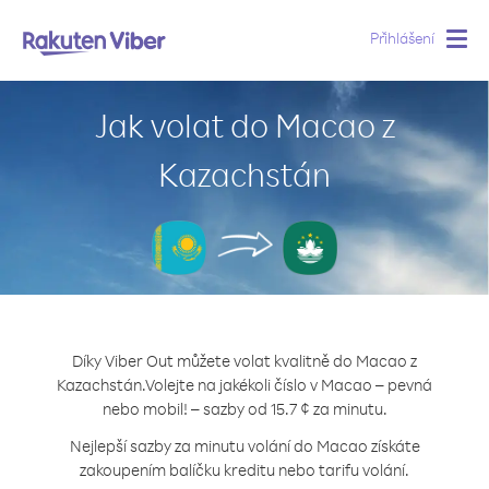
Přihlášení
Togg
navig
Jak volat do Macao z
Kazachstán
Díky Viber Out můžete volat kvalitně do Macao z
Kazachstán.
Volejte na jakékoli číslo v Macao – pevná
nebo mobil! – sazby od 15.7 ¢ za minutu.
Nejlepší sazby za minutu volání do Macao získáte
zakoupením balíčku kreditu nebo tarifu volání.