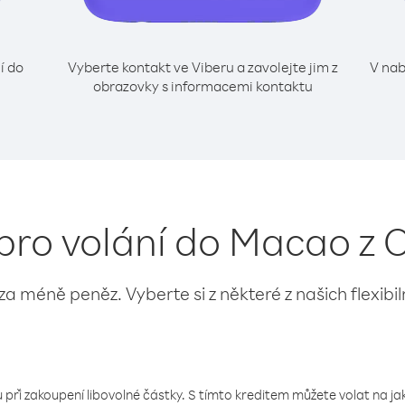
í do
Vyberte kontakt ve Viberu a zavolejte jim z
V nab
obrazovky s informacemi kontaktu
 pro volání do Macao z
 za méně peněz. Vyberte si z některé z našich flexibi
 při zakoupení libovolné částky. S tímto kreditem můžete volat na jaké