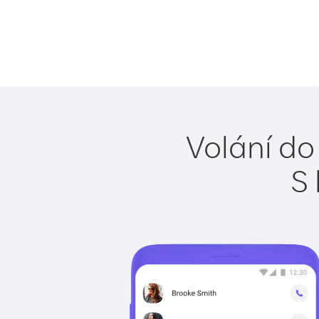
Volání do
S 