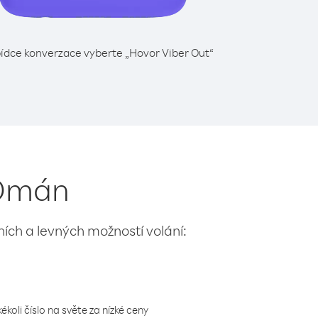
ídce konverzace vyberte „Hovor Viber Out“
 Omán
lních a levných možností volání:
koli číslo na světe za nízké ceny