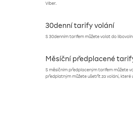
Viber.
30denní tarify volání
S 30denním tarifem můžete volat do libovolné
Měsíční předplacené tarif
S měsíčním předplaceným tarifem můžete volat
předplatným můžete ušetřit za volání, které 