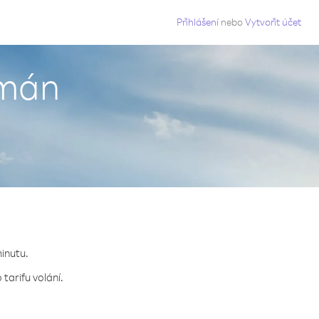
g
Přihlášení
nebo
Vytvořit účet
Omán
minutu.
tarifu volání.