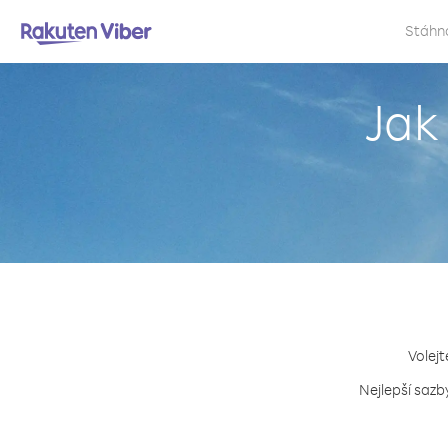
Stáhn
Jak
Volejt
Nejlepší sazb