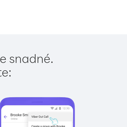
je snadné.
te: