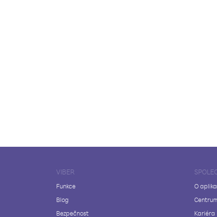
VIBER
SPOLE
Funkce
O aplika
Blog
Centrum
Bezpečnost
Kariéra