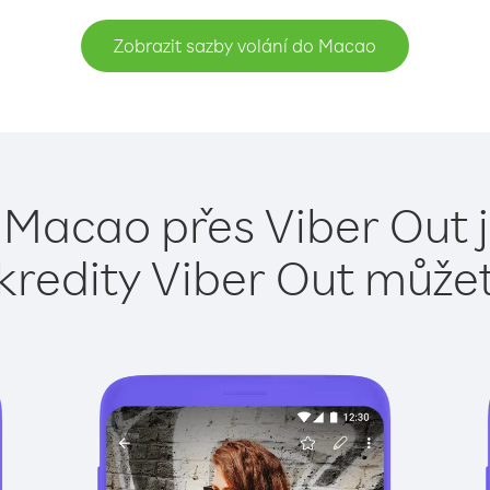
Zobrazit sazby volání do Macao
 Macao přes Viber Out 
kredity Viber Out může