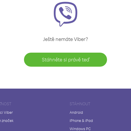
Ještě nemáte Viber?
Stáhněte si právě teď
ČNOST
STÁHNOUT
ci Viber
Android
 značek
iPhone & iPad
Windows PC