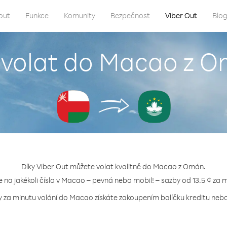
out
Funkce
Komunity
Bezpečnost
Viber Out
Blo
 volat do Macao z 
Díky Viber Out můžete volat kvalitně do Macao z Omán.
e na jakékoli číslo v Macao – pevná nebo mobil! – sazby od 13.5 ¢ za 
y za minutu volání do Macao získáte zakoupením balíčku kreditu nebo 