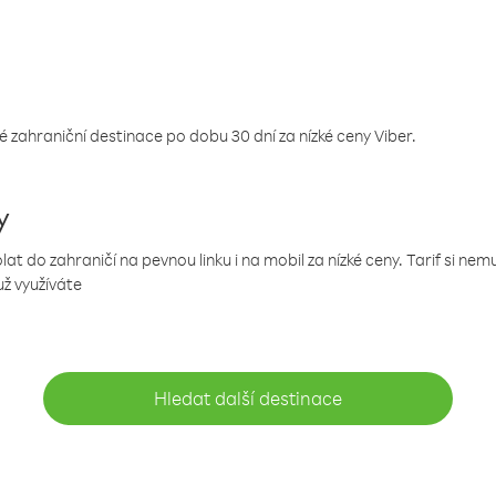
 zahraniční destinace po dobu 30 dní za nízké ceny Viber.
y
 do zahraničí na pevnou linku i na mobil za nízké ceny. Tarif si ne
už využíváte
Hledat další destinace