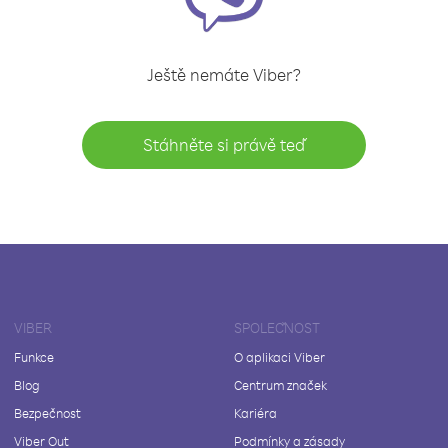
Ještě nemáte Viber?
Stáhněte si právě teď
VIBER
SPOLEČNOST
Funkce
O aplikaci Viber
Blog
Centrum značek
Bezpečnost
Kariéra
Viber Out
Podmínky a zásady