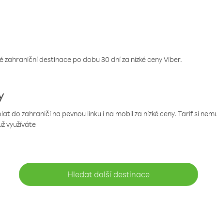
 zahraniční destinace po dobu 30 dní za nízké ceny Viber.
y
 do zahraničí na pevnou linku i na mobil za nízké ceny. Tarif si ne
už využíváte
Hledat další destinace