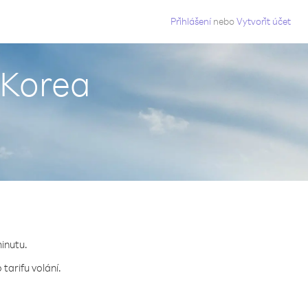
g
Přihlášení
nebo
Vytvořit účet
 Korea
minutu.
tarifu volání.