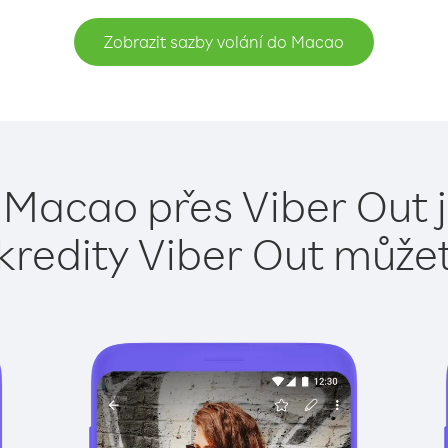
Zobrazit sazby volání do Macao
 Macao přes Viber Out 
kredity Viber Out může