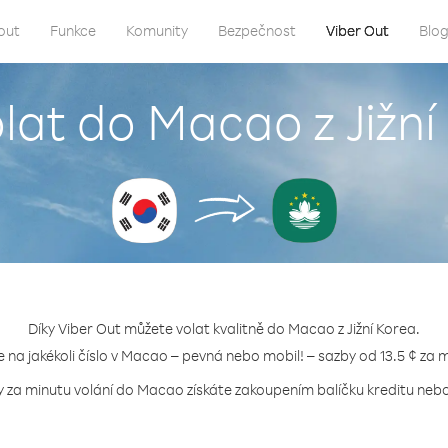
out
Funkce
Komunity
Bezpečnost
Viber Out
Blo
olat do Macao z Jižní
Díky Viber Out můžete volat kvalitně do Macao z Jižní Korea.
e na jakékoli číslo v Macao – pevná nebo mobil! – sazby od 13.5 ¢ za 
y za minutu volání do Macao získáte zakoupením balíčku kreditu nebo 