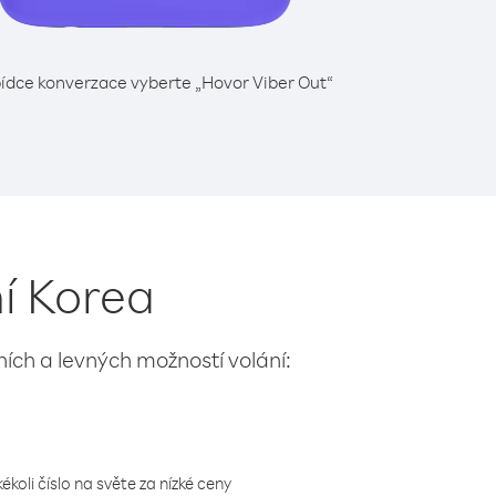
ídce konverzace vyberte „Hovor Viber Out“
ní Korea
lních a levných možností volání:
koli číslo na světe za nízké ceny