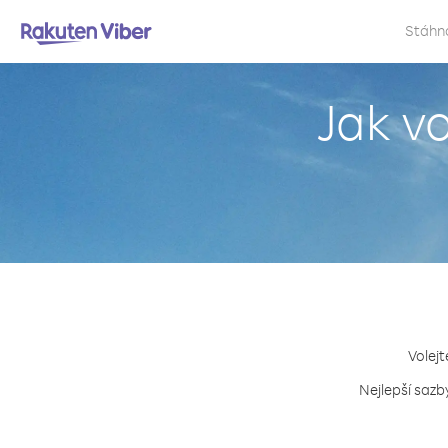
Stáhn
Jak v
Volejt
Nejlepší sazb