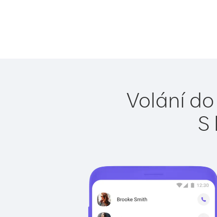
Volání do
S 