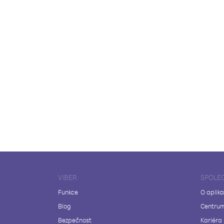
VIBER
SPOLE
Funkce
O aplika
Blog
Centrum
Bezpečnost
Kariéra