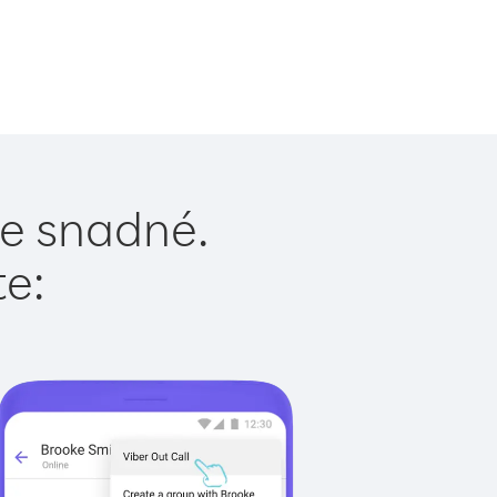
je snadné.
te: