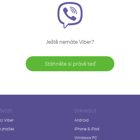
Ještě nemáte Viber?
Stáhněte si právě teď
ČNOST
STÁHNOUT
ci Viber
Android
 značek
iPhone & iPad
Windows PC