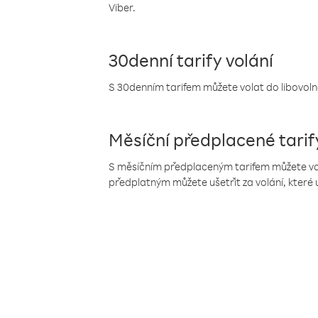
Viber.
30denní tarify volání
S 30denním tarifem můžete volat do libovolné
Měsíční předplacené tarif
S měsíčním předplaceným tarifem můžete volat
předplatným můžete ušetřit za volání, které 