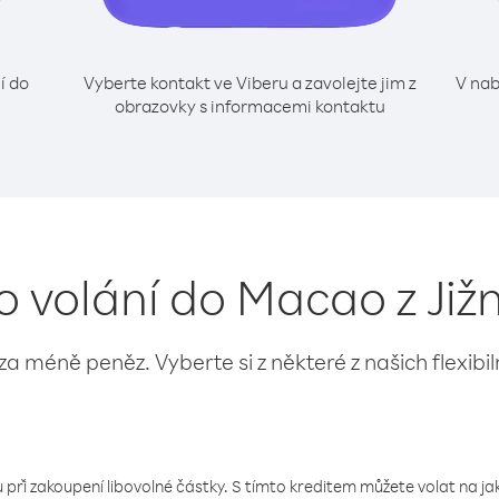
í do
Vyberte kontakt ve Viberu a zavolejte jim z
V nab
obrazovky s informacemi kontaktu
o volání do Macao z Již
 za méně peněz. Vyberte si z některé z našich flexibi
 při zakoupení libovolné částky. S tímto kreditem můžete volat na jaké