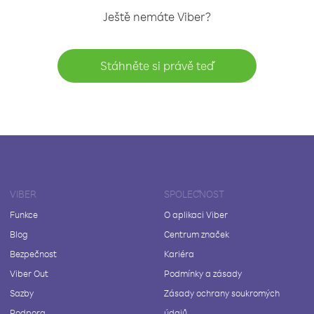
Ještě nemáte Viber?
Stáhněte si právě teď
VIBER
SPOLEČNOST
Funkce
O aplikaci Viber
Blog
Centrum značek
Bezpečnost
Kariéra
Viber Out
Podmínky a zásady
Sazby
Zásady ochrany soukromých
Podpora
údajů