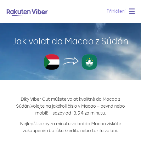
Přihlášení
Togg
navig
Jak volat do Macao z Súdán
Díky Viber Out můžete volat kvalitně do Macao z
Súdán.
Volejte na jakékoli číslo v Macao – pevná nebo
mobil! – sazby od 13.5 ¢ za minutu.
Nejlepší sazby za minutu volání do Macao získáte
zakoupením balíčku kreditu nebo tarifu volání.