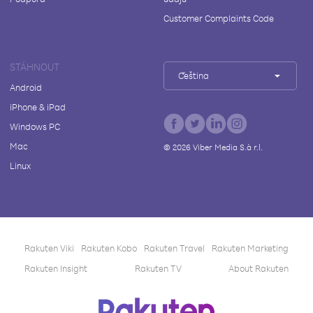
Customer Complaints Code
STÁHNOUT
Čeština
Android
iPhone & iPad
Windows PC
Mac
©
2026
Viber Media S.à r.l.
Linux
Rakuten Viki
Rakuten Kobo
Rakuten Travel
Rakuten Marketing
Rakuten Insight
Rakuten TV
About Rakuten